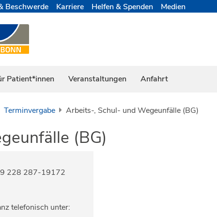
& Beschwerde
Karriere
Helfen & Spenden
Medien
ür Patient*innen
Veranstaltungen
Anfahrt
Terminvergabe
Arbeits-, Schul- und Wegeunfälle (BG)
egeunfälle (BG)
 +49 228 287-19172
z telefonisch unter: