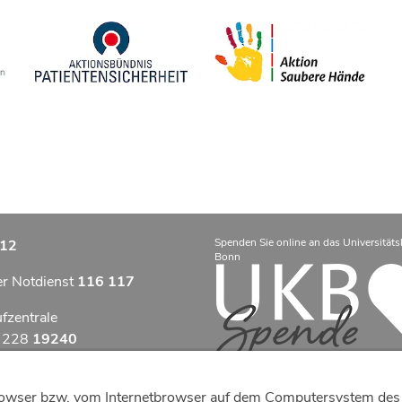
Spenden Sie online an das Universitäts
12
Bonn
er Notdienst
116 117
ufzentrale
9 228
19240
zentrum Bonn
tbrowser bzw. vom Internetbrowser auf dem Computersystem des 