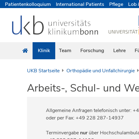
Patientenkolloquium
International Patients
Pflege
Lob 
Klinik
Team
Forschung
Lehre
F
UKB Startseite
Orthopädie und Unfallchirurgie
Arbeits-, Schul- und W
Allgemeine Anfragen telefonisch unter:
oder per Fax: +49 228 287-14937
Terminvergabe
nur
über Hochschulambulan