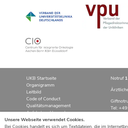
UKB Startseite
Notruf
1
Organigramm
Ärztlich
Leitbild
Code of Conduct
Giftnotr
Qualitätsmanagement
Tel: +4
Anfahrt und Lageplan
Erklärung zur Barrierefreiheit
Notfall
Unsere Webseite verwendet Cookies.
Datenschutzerklärung
Bei Cookies handelt es sich um Textdateien, die im Interne