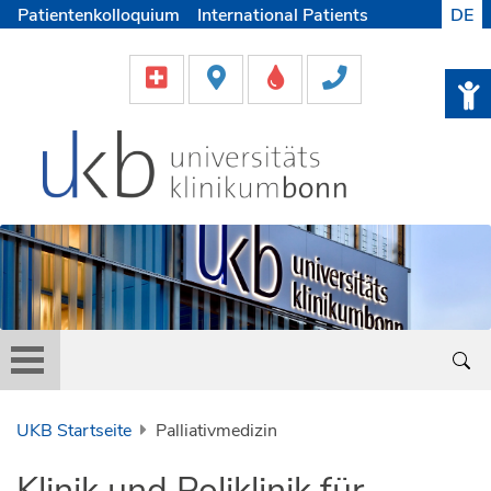
Patientenkolloquium
International Patients
DE
Pflege
Lob & Beschwerde
Karriere
Helfen & Spenden
Medien
UKB Startseite
Palliativmedizin
Klinik und Poliklinik für