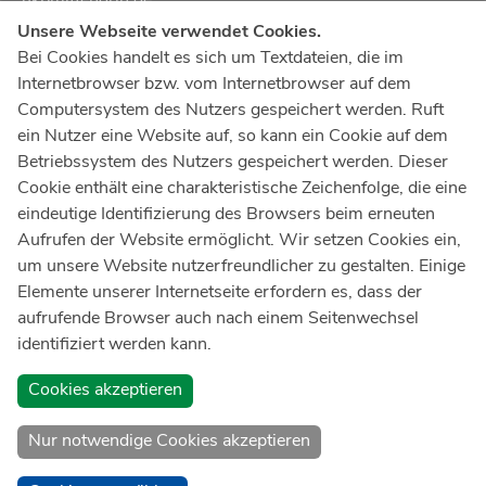
Unsere Webseite verwendet Cookies.
Notruf
112
Bei Cookies handelt es sich um Textdateien, die im
Internetbrowser bzw. vom Internetbrowser auf dem
Ärztlicher Notdienst
116 117
Computersystem des Nutzers gespeichert werden. Ruft
Giftnotrufzentrale
ein Nutzer eine Website auf, so kann ein Cookie auf dem
Tel: +49 228
19240
Betriebssystem des Nutzers gespeichert werden. Dieser
Cookie enthält eine charakteristische Zeichenfolge, die eine
Notfallzentrum Bonn
eindeutige Identifizierung des Browsers beim erneuten
Aufrufen der Website ermöglicht. Wir setzen Cookies ein,
Kindernotfallzentrum Bonn
um unsere Website nutzerfreundlicher zu gestalten. Einige
UKB-Telefonzentrale
Elemente unserer Internetseite erfordern es, dass der
+49 228
287 0
aufrufende Browser auch nach einem Seitenwechsel
identifiziert werden kann.
Spenden Sie online an das Universitätsklinikum Bonn
Cookies akzeptieren
Nur notwendige Cookies akzeptieren