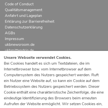
Code of Conduct
Qualitätsmanagement
Anfahrt und Lageplan
Erklärung zur Barrierefreiheit
Datenschutzerklärung
AGBs
Impressum
ukbnewsroom.de
ukbmittendrin.de
Unsere Webseite verwendet Cookies.
Notruf
112
Bei Cookies handelt es sich um Textdateien, die im
Internetbrowser bzw. vom Internetbrowser auf dem
Ärztlicher Notdienst
116 117
Computersystem des Nutzers gespeichert werden. Ruft
Giftnotrufzentrale
ein Nutzer eine Website auf, so kann ein Cookie auf dem
Tel: +49 228
19240
Betriebssystem des Nutzers gespeichert werden. Dieser
Cookie enthält eine charakteristische Zeichenfolge, die eine
Notfallzentrum Bonn
eindeutige Identifizierung des Browsers beim erneuten
Aufrufen der Website ermöglicht. Wir setzen Cookies ein,
Kindernotfallzentrum Bonn