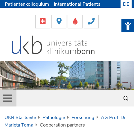
Patientenkolloquium
International Patients
DE
Pflege
Lob & Beschwerde
Karriere
Helfen & Spenden
Medien
UKB Startseite
Pathologie
Forschung
AG Prof. Dr.
Marieta Toma
Cooperation partners