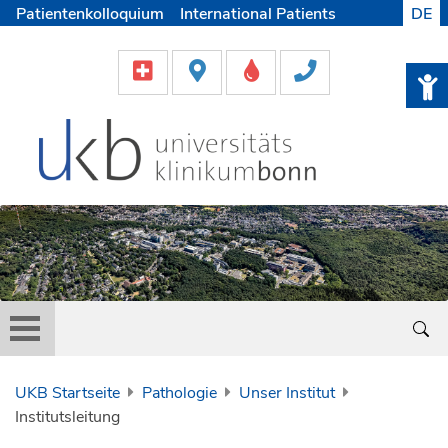
Patientenkolloquium
International Patients
DE
Pflege
Lob & Beschwerde
Karriere
Helfen & Spenden
Medien
UKB Startseite
Pathologie
Unser Institut
Institutsleitung