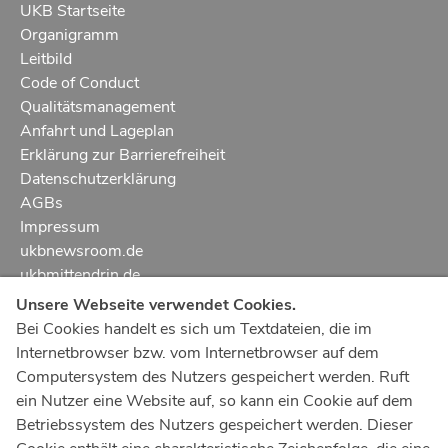
UKB Startseite
Organigramm
Leitbild
Code of Conduct
Qualitätsmanagement
Anfahrt und Lageplan
Erklärung zur Barrierefreiheit
Datenschutzerklärung
AGBs
Impressum
ukbnewsroom.de
ukbmittendrin.de
Unsere Webseite verwendet Cookies.
Notruf
112
Bei Cookies handelt es sich um Textdateien, die im
Internetbrowser bzw. vom Internetbrowser auf dem
Ärztlicher Notdienst
116 117
Computersystem des Nutzers gespeichert werden. Ruft
Giftnotrufzentrale
ein Nutzer eine Website auf, so kann ein Cookie auf dem
Tel: +49 228
19240
Betriebssystem des Nutzers gespeichert werden. Dieser