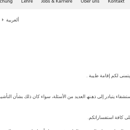
schung
Lehre
Jobs & Karriere
Über uns
Kontakt
ألعربية
ﯾﺘﻤﻨﻰ ﻟﻜﻢ إﻗﺎﻣﺔ طﯿﺒﺔ
ﺎء ﯾﺘﺒﺎدر إﻟﻰ ذھﻨﮫ اﻟﻌﺪﯾﺪ ﻣﻦ اﻷﺳﺌﻠﺔ، ﺳﻮاء ﻛﺎن ذﻟﻚ ﺑﺸﺄن اﻟﺘﺄﺷﯿﺮة أ
ﻋﻠﻰ ﻛﺎﻓﺔ اﺳﺘﻔﺴﺎراﺗﻜﻢ