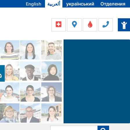
English
ألعربية
український
Отделения