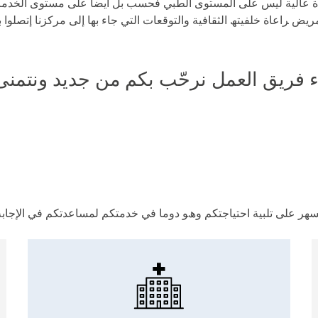
ة ﻋﺎﻟﯿﺔ ﻟﯿﺲ ﻋﻠﻰ اﻟﻤﺴﺘﻮى اﻟﻄﺒﻲ ﻓﺤﺴﺐ ﺑﻞ أﯾﻀﺎ ﻋﻠﻰ ﻣﺴﺘﻮى اﻟﺨﺪﻣ
 ﺮاﻋﺎة ﺧﻠﻔﯿﺘﮫ اﻟﺜﻘﺎﻓﯿﺔ واﻟﺘﻮﻗﻌﺎت اﻟﺘﻲ ﺟﺎء ﺑﮭﺎ إﻟﻰ ﻣﺮﻛﺰﻧﺎ إﺗﺼﻠﻮا ﺑ
ﺮﯾﻖ اﻟﻌﻤﻞ ﻧﺮﺣّﺐ ﺑﻜﻢ ﻣﻦ ﺟﺪﯾﺪ وﻧﺘﻤﻨﻰ ﻟ
ﺴﮭﺮ ﻋﻠﻰ ﺗﻠﺒﯿﺔ اﺣﺘﯿﺎﺟﺘﻜﻢ وھﻮ دوﻣﺎ ﻓﻲ ﺧﺪﻣﺘﻜﻢ ﻟﻤﺴﺎﻋﺪﺗﻜﻢ ﻓﻲ اﻹﺟﺎﺑ