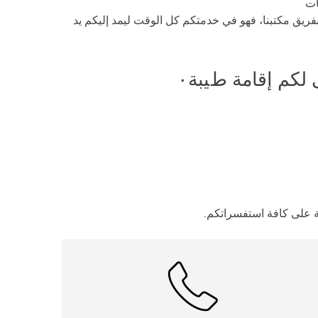
ﺎت
ﻔﺮﯾﻖ ﻣﻜﺘﺒﻨﺎ، ﻓﮭﻮ ﻓﻲ ﺧﺪﻣﺘﻜﻢ ﻛﻞ اﻟﻮﻗﺖ ﻟﯿﻤﺪ إﻟﯿﻜﻢ ﯾﺪ
ﻜﻢ إﻗﺎﻣﺔ طﯿﺒﺔ٠
ﺔ ﻋﻠﻰ ﻛﺎﻓﺔ اﺳﺘﻔﺴﺮاﺗﻜﻢ