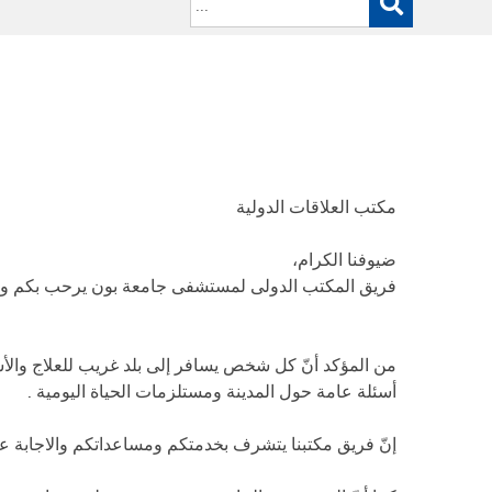
ﻣﻜﺘﺐ اﻟﻌﻼﻗﺎت اﻟﺪوﻟﯿﺔ
ﺿﯿﻮﻓﻨﺎ اﻟﻜﺮام،
ﻓﺮﯾﻖ اﻟﻤﻜﺘﺐ اﻟﺪوﻟﻰ ﻟﻤﺴﺘﺸﻔﻰ ﺟﺎﻣﻌﺔ ﺑﻮن ﯾﺮﺣﺐ ﺑﻜﻢ و .
ﻣﻦ اﻟﻤﺆﻛﺪ أنّ ﻛﻞ ﺷﺨﺺ ﯾﺴﺎﻓﺮ إﻟﻰ ﺑﻠﺪ ﻏﺮﯾﺐ ﻟﻠﻌﻼج واﻷﺳﺘﺸﻔ
أﺳﺌﻠﺔ ﻋﺎﻣﺔ ﺣﻮل اﻟﻤﺪﯾﻨﺔ وﻣﺴﺘﻠﺰﻣﺎت اﻟﺤﯿﺎة اﻟﯿﻮﻣﯿﺔ .
إنّ ﻓﺮﯾﻖ ﻣﻜﺘﺒﻨﺎ ﯾﺘﺸﺮف ﺑﺨﺪﻣﺘﻜﻢ وﻣﺴﺎﻋﺪاﺗﻜﻢ واﻻﺟﺎﺑﺔ .