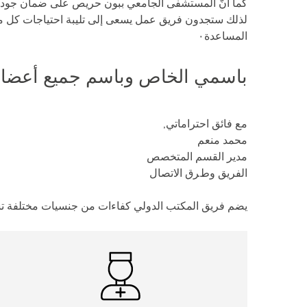
ﻛﻤﺎ أنّ اﻟﻤﺴﺘﺸﻔﻰ اﻟﺠﺎﻣﻌﻲ ﺑﺒﻮن ﺣﺮﯾﺺ ﻋﻠﻰ ﺿﻤﺎن ﺟﻮد
ﻟﺬﻟﻚ ﺳﺘﺠﺪون ﻓﺮﯾﻖ ﻋﻤﻞ ﯾﺴﻌﻰ إﻟﻰ ﺗﻠﯿﺒﺔ اﺣﺘﯿﺎﺟﺎت ﻛﻞ ﻣﺮﯾﺾ
اﻟﻤﺴﺎﻋﺪة٠
ﺑﺎﺳﻤﻲ اﻟﺨﺎص وﺑﺎﺳﻢ ﺟﻤﯿﻊ أﻋﻀﺎء ﻓ
ﻣﻊ ﻓﺎﺋﻖ اﺣﺘﺮاﻣﺎﺗﻲ,
ﻣﺤﻤﺪ ﻣﻨﻌﻢ
ﻣﺪﯾﺮ اﻟﻘﺴﻢ اﻟﻤﺘﺨﺼﺺ
اﻟﻔﺮﯾﻖ وطﺮق اﻻﺗﺼﺎل
ﯾﻀﻢ ﻓﺮﯾﻖ اﻟﻤﻜﺘﺐ اﻟﺪوﻟﻲ ﻛﻔﺎءات ﻣﻦ ﺟﻨﺴﯿﺎت ﻣﺨﺘﻠﻔﺔ ﺗ.