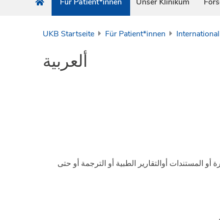
Für Patient*innen
Unser Klinikum
For
UKB Startseite
Für Patient*innen
International
ألعربية
و اﻟﻤﺴﺘﻨﺪات أواﻟﺘﻘﺎرﯾﺮ اﻟﻄﺒﯿﺔ أو اﻟﺘﺮﺟﻤﺔ أو ﺣﺘﻰ