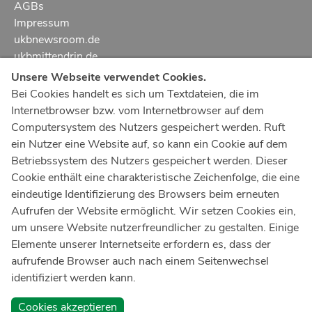
AGBs
Impressum
ukbnewsroom.de
ukbmittendrin.de
Unsere Webseite verwendet Cookies.
Notruf
112
Bei Cookies handelt es sich um Textdateien, die im
Internetbrowser bzw. vom Internetbrowser auf dem
Ärztlicher Notdienst
116 117
Computersystem des Nutzers gespeichert werden. Ruft
Giftnotrufzentrale
ein Nutzer eine Website auf, so kann ein Cookie auf dem
Tel: +49 228
19240
Betriebssystem des Nutzers gespeichert werden. Dieser
Cookie enthält eine charakteristische Zeichenfolge, die eine
Notfallzentrum Bonn
eindeutige Identifizierung des Browsers beim erneuten
Aufrufen der Website ermöglicht. Wir setzen Cookies ein,
Kindernotfallzentrum Bonn
um unsere Website nutzerfreundlicher zu gestalten. Einige
UKB-Telefonzentrale
Elemente unserer Internetseite erfordern es, dass der
+49 228
287 0
aufrufende Browser auch nach einem Seitenwechsel
identifiziert werden kann.
Spenden Sie online an das Universitätsklinikum Bonn
Cookies akzeptieren