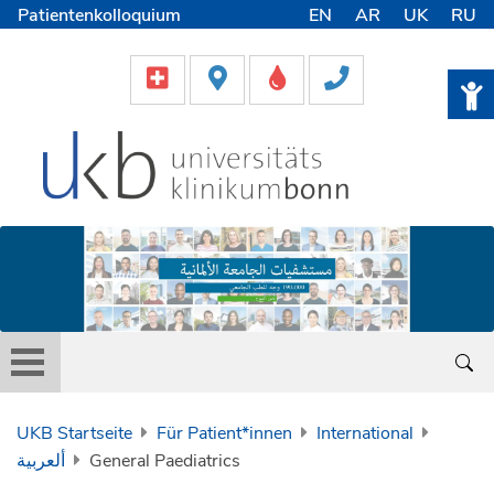
Patientenkolloquium
EN
AR
UK
RU
International Patients
Pflege
Lob & Beschwerde
Karriere
Helfen & Spenden
Medien
UKB Startseite
Für Patient*innen
International
ألعربية
General Paediatrics