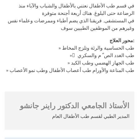
في قسم طب الأطفال نعتني بالأطفال والشباب والآباء منذ
الرضاعة حتى البلوغ. هناك أربعة أجنحة متوفرة
في المستشفى. فريقنا الذي يضم أطباء وممرضات وعلماء نفس
وغيرهم من الموظفين الطبيين سوف
محور العلاج:
» طب الحساسية والرئة وتلزج المخاط
» ّ طب الغدد الص ّ م والسكري
» طب الجهاز الهضمي وطب الكبد
» طب المناعة والأورام طب أعصاب الأطفال وطب نمو الأعصاب
الأستاذ الجامعي الدكتور راينر جانشو
المدير الطبي لقسم طب الأطفال العام