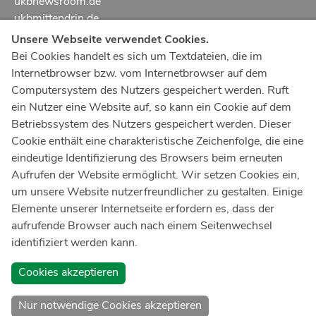
ukbnewsroom.de
ukbmittendrin.de
Unsere Webseite verwendet Cookies.
Notruf
112
Bei Cookies handelt es sich um Textdateien, die im
Internetbrowser bzw. vom Internetbrowser auf dem
Ärztlicher Notdienst
116 117
Computersystem des Nutzers gespeichert werden. Ruft
Giftnotrufzentrale
ein Nutzer eine Website auf, so kann ein Cookie auf dem
Tel: +49 228
19240
Betriebssystem des Nutzers gespeichert werden. Dieser
Cookie enthält eine charakteristische Zeichenfolge, die eine
Notfallzentrum Bonn
eindeutige Identifizierung des Browsers beim erneuten
Aufrufen der Website ermöglicht. Wir setzen Cookies ein,
Kindernotfallzentrum Bonn
um unsere Website nutzerfreundlicher zu gestalten. Einige
UKB-Telefonzentrale
Elemente unserer Internetseite erfordern es, dass der
+49 228
287 0
aufrufende Browser auch nach einem Seitenwechsel
identifiziert werden kann.
Spenden Sie online an das Universitätsklinikum Bonn
Cookies akzeptieren
Nur notwendige Cookies akzeptieren