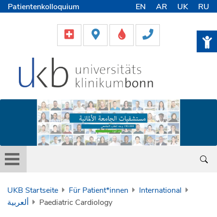
Patientenkolloquium
EN
AR
UK
RU
International Patients
Pflege
Lob & Beschwerde
Karriere
Helfen & Spenden
Medien
UKB Startseite
Für Patient*innen
International
ألعربية
Paediatric Cardiology