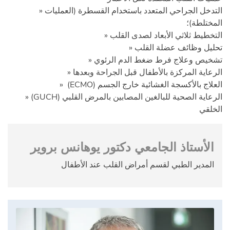
» التدخل الجراحي المتعدد باستخدام القسطرة (العمليات
المختلطة)؛
» التخطيط ثلاثي الأبعاد لصدى القلب
» تحليل وظائف عضلة القلب
» تشخيص وعلاج فرط ضغط الدم الرئوي
» الرعاية المركزة بالأطفال قبل الجراحة وبعدها
» (ECMO) العلاج بالأكسجة الغشائية خارج الجسم
» (GUCH) الرعاية الصحية للبالغين المصابين بالمرض القلبي
الخلقي
الأستاذ الجامعي دكتور يوهانس بروير
المدير الطبي لقسم أمراض القلب عند الأطفال