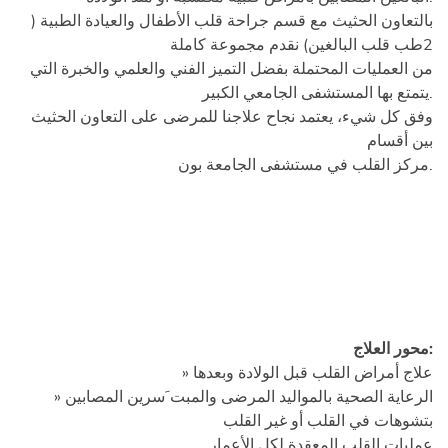
بالتعاون الحثيث مع قسم جراحة قلب الأطفال والعيادة الطبية (
2طب قلب البالغين) نقدم مجموعة كاملة
من العمليات المحتملة بفضل التميز الفني والعلمي والخبرة التي
يتمتع بها المستشفى الجامعي الكبير.
وفق كل شيء، يعتمد نجاح علاجنا للمرضى على التعاون الحثيث
بين أقسام
مركز القلب في مستشفى الجامعة بون.
محور العلاج:
» علاج أمراض القلب قبل الولادة وبعدها
» الرعاية الصحية بالمواليد المرضى والمبت َسرين المصابين
بتشوهات في القلب أو غير القلب
عمليات القلب المعقدة لكل الأعمار