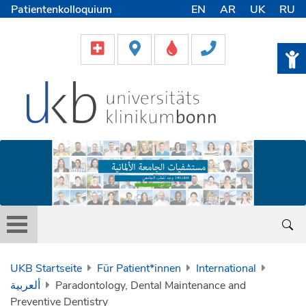
Patientenkolloquium
EN
AR
UK
RU
International Patients
Pflege
Lob & Beschwerde
Karriere
Helfen & Spenden
Medien
UKB Startseite
Für Patient*innen
International
ألعربية
Paradontology, Dental Maintenance and
Preventive Dentistry