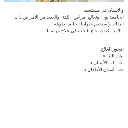
والأسنان في مستشفى
الجامعة بون. ونعالج أمراض "اللثة" والعديد من الأمراض ذات
الصلة. وتُستخدم خبراتنا الخاصة طويلة
الأمد وكذلك نتائج البحث في علاج مرضانا.
محور العلاج:
» طب اللثة
» طب لب الأسنان
» طب أسنان الأطفال