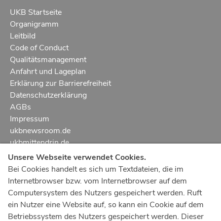
UKB Startseite
Organigramm
Leitbild
Code of Conduct
Qualitätsmanagement
Anfahrt und Lageplan
Erklärung zur Barrierefreiheit
Datenschutzerklärung
AGBs
Impressum
ukbnewsroom.de
ukbmittendrin.de
Unsere Webseite verwendet Cookies.
Notruf
112
Bei Cookies handelt es sich um Textdateien, die im
Internetbrowser bzw. vom Internetbrowser auf dem
Ärztlicher Notdienst
116 117
Computersystem des Nutzers gespeichert werden. Ruft
Giftnotrufzentrale
ein Nutzer eine Website auf, so kann ein Cookie auf dem
Tel: +49 228
19240
Betriebssystem des Nutzers gespeichert werden. Dieser