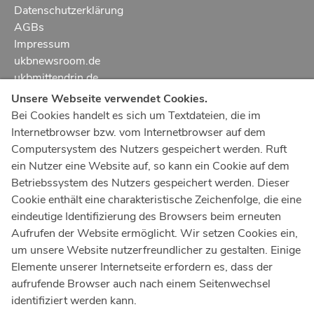
Datenschutzerklärung
AGBs
Impressum
ukbnewsroom.de
ukbmittendrin.de
Unsere Webseite verwendet Cookies.
Notruf
112
Bei Cookies handelt es sich um Textdateien, die im
Internetbrowser bzw. vom Internetbrowser auf dem
Ärztlicher Notdienst
116 117
Computersystem des Nutzers gespeichert werden. Ruft
Giftnotrufzentrale
ein Nutzer eine Website auf, so kann ein Cookie auf dem
Tel: +49 228
19240
Betriebssystem des Nutzers gespeichert werden. Dieser
Cookie enthält eine charakteristische Zeichenfolge, die eine
Notfallzentrum Bonn
eindeutige Identifizierung des Browsers beim erneuten
Aufrufen der Website ermöglicht. Wir setzen Cookies ein,
Kindernotfallzentrum Bonn
um unsere Website nutzerfreundlicher zu gestalten. Einige
UKB-Telefonzentrale
Elemente unserer Internetseite erfordern es, dass der
+49 228
287 0
aufrufende Browser auch nach einem Seitenwechsel
identifiziert werden kann.
Spenden Sie online an das Universitätsklinikum Bonn