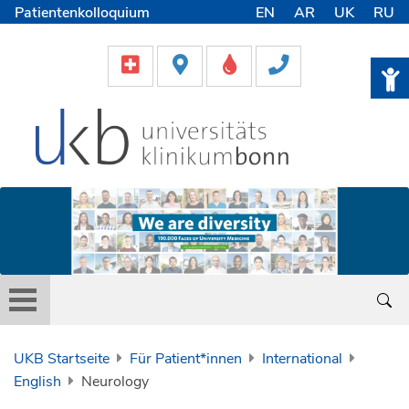
Patientenkolloquium
EN
AR
UK
RU
International Patients
Pflege
Lob & Beschwerde
Karriere
Helfen & Spenden
Medien
UKB Startseite
Für Patient*innen
International
English
Neurology