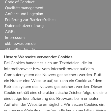
Code of Conduct
Qualitätsmanagement
Anfahrt und Lageplan
Erklärung zur Barrierefreiheit
Datenschutzerklärung
AGBs
Impressum
ukbnewsroom.de
ukbmittendrin.de
Unsere Webseite verwendet Cookies.
Notruf
112
Bei Cookies handelt es sich um Textdateien, die im
Internetbrowser bzw. vom Internetbrowser auf dem
Ärztlicher Notdienst
116 117
Computersystem des Nutzers gespeichert werden. Ruft
Giftnotrufzentrale
ein Nutzer eine Website auf, so kann ein Cookie auf dem
Tel: +49 228
19240
Betriebssystem des Nutzers gespeichert werden. Dieser
Cookie enthält eine charakteristische Zeichenfolge, die eine
Notfallzentrum Bonn
eindeutige Identifizierung des Browsers beim erneuten
Aufrufen der Website ermöglicht. Wir setzen Cookies ein,
Kindernotfallzentrum Bonn
um unsere Website nutzerfreundlicher zu gestalten. Einige