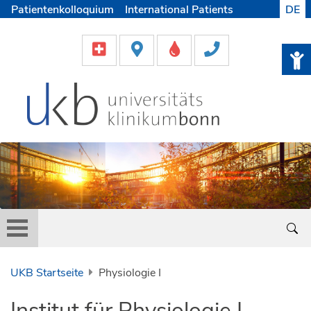
Patientenkolloquium
International Patients
DE
Pflege
Lob & Beschwerde
Karriere
Helfen & Spenden
Medien
UKB Startseite
Physiologie I
Institut für Physiologie I