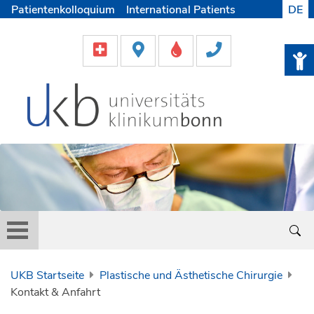
Patientenkolloquium
International Patients
DE
Pflege
Lob & Beschwerde
Karriere
Helfen & Spenden
Medien
UKB Startseite
Plastische und Ästhetische Chirurgie
Kontakt & Anfahrt