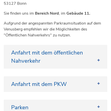
53127 Bonn
Sie finden uns im
Bereich Nord
, im
Gebäude 11.
Aufgrund der angespannten Parkraumsituation auf dem
Venusberg empfehlen wir die Möglichkeiten des
"Öffentlichen Nahverkehrs" zu nutzen.
Anfahrt mit dem öffentlichen
Nahverkehr
Von Bonn Hbf können Sie den Bus der Linie 600
und 601 bis zur Haltestelle "Uniklinikum Nord"
Anfahrt mit dem PKW
nehmen. Folgen Sie auf dem Gelände der
Beschilderung Richtung „Dermatologie -
Plastische und Ästhetische Chirurgie“.
Parken
Adresse
Fahrplanauskunft SWB