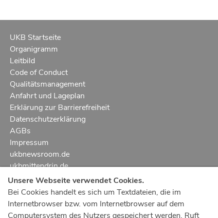
UKB Startseite
Organigramm
Leitbild
Code of Conduct
Qualitätsmanagement
Anfahrt und Lageplan
Erklärung zur Barrierefreiheit
Datenschutzerklärung
AGBs
Impressum
ukbnewsroom.de
ukbmittendrin.de
Unsere Webseite verwendet Cookies.
Notruf
112
Bei Cookies handelt es sich um Textdateien, die im
Internetbrowser bzw. vom Internetbrowser auf dem
Ärztlicher Notdienst
116 117
Computersystem des Nutzers gespeichert werden. Ruft