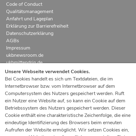
Code of Conduct
Qualitätsmanagement
Anfahrt und Lageplan
Erklärung zur Barrierefreiheit
Datenschutzerklärung
AGBs
Impressum
ukbnewsroom.de
ukbmittendrin.de
Unsere Webseite verwendet Cookies.
Notruf
112
Bei Cookies handelt es sich um Textdateien, die im
Internetbrowser bzw. vom Internetbrowser auf dem
Ärztlicher Notdienst
116 117
Computersystem des Nutzers gespeichert werden. Ruft
Giftnotrufzentrale
ein Nutzer eine Website auf, so kann ein Cookie auf dem
Tel: +49 228
19240
Betriebssystem des Nutzers gespeichert werden. Dieser
Cookie enthält eine charakteristische Zeichenfolge, die eine
Notfallzentrum Bonn
eindeutige Identifizierung des Browsers beim erneuten
Aufrufen der Website ermöglicht. Wir setzen Cookies ein,
Kindernotfallzentrum Bonn