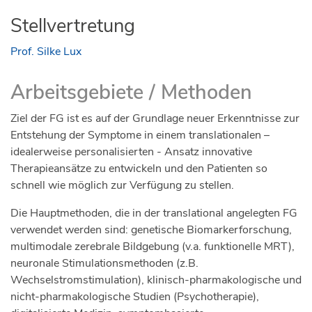
Members of ADHD Europe will be sharing their
Stellvertretung
individual experiences in their national languages.
Follow us on social media in October to get the
Prof. Silke Lux
links to the youtube videos.
Please follow the upcoming activities on either
Arbeitsgebiete / Methoden
Facebook
Linkedin
Twitter
Instagram
https://linktr.ee/ADHDWomen
Ziel der FG ist es auf der Grundlage neuer Erkenntnisse zur
European Events during October
Entstehung der Symptome in einem translationalen –
idealerweise personalisierten - Ansatz innovative
See our webpage which highlights member
Therapieansätze zu entwickeln und den Patienten so
organisations in Europe hosting events!
schnell wie möglich zur Verfügung zu stellen.
https://adhdeurope.eu/upcoming-events/
Die Hauptmethoden, die in der translational angelegten FG
verwendet werden sind: genetische Biomarkerforschung,
multimodale zerebrale Bildgebung (v.a. funktionelle MRT),
neuronale Stimulationsmethoden (z.B.
Wechselstromstimulation), klinisch-pharmakologische und
nicht-pharmakologische Studien (Psychotherapie),