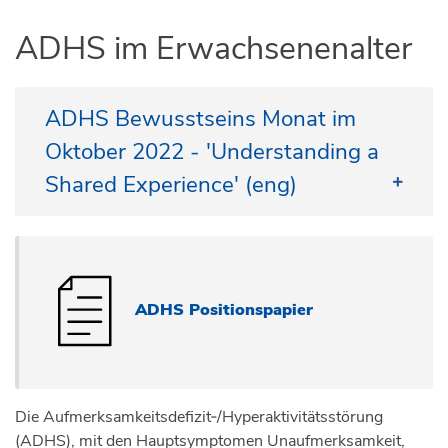
ADHS im Erwachsenenalter
ADHS Bewusstseins Monat im
Oktober 2022 - 'Understanding a
Shared Experience' (eng)
European City of Science 2022
in Leiden or Online - 15 October
2022
ADHS Positionspapier
ADHD Europe, Impuls & Woortblind and the
University of Leiden invite you join us online (at no
cost) or in Leiden (for a small fee).
Visit our website to register or find out more about
Die Aufmerksamkeitsdefizit‑/Hyperaktivitätsstörung
this event
https://adhdeurope.eu/news/power-of-
(ADHS), mit den Hauptsymptomen Unaufmerksamkeit,