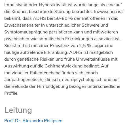
adhd/
Impulsivität oder Hyperaktivität ist wurde lange als eine auf
The link to register your attendance is
die Kindheit beschränkte Störung betrachtet. Inzwischen ist
https://form.jotform.com/222403322292343
bekannt, dass ADHS bei 50-80 % der Betroffenen in das
Erwachsenenalter in unterschiedlicher Schwere und
ADHD Awareness Month
Symptomausprägung persistieren kann und mit weiteren
#TalkingThursdays on Youtube
psychischen wie somatischen Erkrankungen assoziiert ist.
Sie ist mit ist mit einer Prävalenz von 2,5 % sogar eine
These 4 webinars will be about sharing their best
häufige auftretende Erkrankung. ADHS ist maßgeblich
practices and experiences about
durch genetische Risiken und frühe Umwelteinflüsse mit
Diagnosis/Treatment/ADHD in Women
Auswirkung auf die Gehirnentwicklung bedingt. Auf
(Relationships, Workplace, Empowerment and
individueller Patientenebene finden sich jedoch
‘Whoa! What Happened’ which will focus on
ätiopathogenetisch, klinisch, neuropsychologisch und auf
children and behaviour. More information about
die Befunde der Hirnbildgebung bezogen unterschiedliche
#TakingThursdays
Profile.
https://adhdeurope.eu/news/understanding-a-
shared-experience-adhd-awareness-month-
Leitung
2022/
ADHD Women Project
Prof. Dr. Alexandra Philipsen