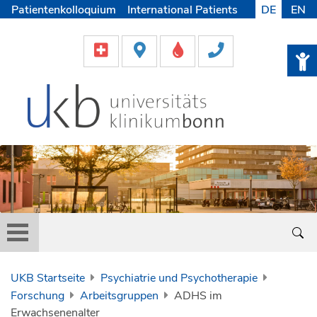
Patientenkolloquium
International Patients
DE
EN
Pflege
Lob & Beschwerde
Karriere
Helfen & Spenden
Medien
UKB Startseite
Psychiatrie und Psychotherapie
Forschung
Arbeitsgruppen
ADHS im
Erwachsenenalter