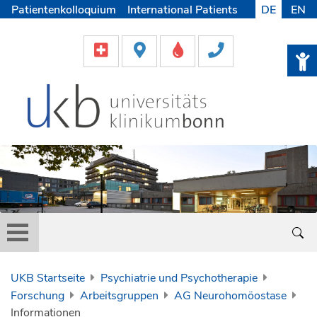
Patientenkolloquium
International Patients
DE
EN
Pflege
Lob & Beschwerde
Karriere
Helfen & Spenden
Medien
UKB Startseite
Psychiatrie und Psychotherapie
Forschung
Arbeitsgruppen
AG Neurohomöostase
Informationen