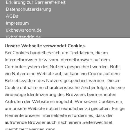
Erklärung zur Barrierefreiheit
Datenschutzerklärung
AGBs
Impressum
ukbnewsroom.de
ukbmittendrin.de
Unsere Webseite verwendet Cookies.
Notruf
112
Bei Cookies handelt es sich um Textdateien, die im
Internetbrowser bzw. vom Internetbrowser auf dem
Ärztlicher Notdienst
116 117
Computersystem des Nutzers gespeichert werden. Ruft
Giftnotrufzentrale
ein Nutzer eine Website auf, so kann ein Cookie auf dem
Tel: +49 228
19240
Betriebssystem des Nutzers gespeichert werden. Dieser
Cookie enthält eine charakteristische Zeichenfolge, die eine
Notfallzentrum Bonn
eindeutige Identifizierung des Browsers beim erneuten
Aufrufen der Website ermöglicht. Wir setzen Cookies ein,
Kindernotfallzentrum Bonn
um unsere Website nutzerfreundlicher zu gestalten. Einige
UKB-Telefonzentrale
Elemente unserer Internetseite erfordern es, dass der
+49 228
287 0
aufrufende Browser auch nach einem Seitenwechsel
identifiziert werden kann.