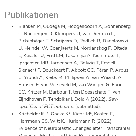
Publikationen
Blanken M, Oudega M, Hoogendoorn A, Sonnenberg
C, Rhebergen D, Klumpers U, van Diermen L,
Birkenhäger T, Schrijvers D, Redlich R, Dannlowski
U, Heindel W, Coenjaerts M, Nordanskog P, Oltedal
L, Kessler U, Frid LM, Takamiya A, Kishimoto T,
Jørgensen MB, Jørgensen A, Bolwig T, Emsell L,
Sienaert P, Bouckaert F, Abbott CC, Péran P, Arbus
C, Yrondi A, Kiebs M, Philipsen A, van Waard JA,
Prinsen E, van Verseveld M, van Wingen G, Funes
CC, Kritzer M, Barbour T, ten Doesschate F, van
Eijndhoven P, Tendolkar I, Dols A (2022).
Sex-
specifics of ECT outcome
. (submitted).
Kricheldorff J*, Goeke K*, Kiebs M*, Kasten F,
Herrmann CS, Witt K, Hurlemann R (2022).
Evidence of Neuroplastic Changes after Transcranial
Magnetic, Electric and Deep Brain Stimulation.