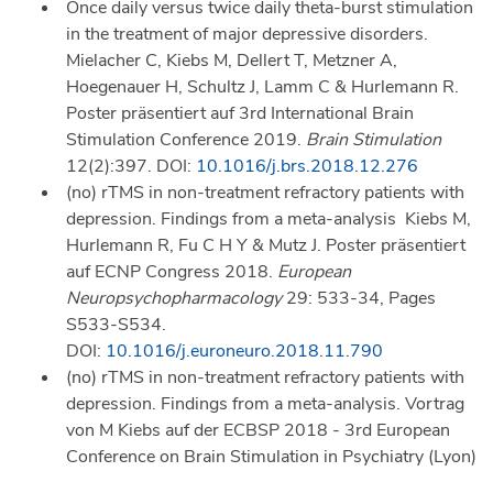
Once daily versus twice daily theta-burst stimulation
in the treatment of major depressive disorders.
Mielacher C, Kiebs M, Dellert T, Metzner A,
Hoegenauer H, Schultz J, Lamm C & Hurlemann R.
Poster präsentiert auf 3rd International Brain
Stimulation Conference 2019.
Brain Stimulation
12(2):397. DOI:
10.1016/j.brs.2018.12.276
(no) rTMS in non-treatment refractory patients with
depression. Findings from a meta-analysis Kiebs M,
Hurlemann R, Fu C H Y & Mutz J. Poster präsentiert
auf ECNP Congress 2018.
European
Neuropsychopharmacology
29: 533-34, Pages
S533-S534.
DOI:
10.1016/j.euroneuro.2018.11.790
(no) rTMS in non-treatment refractory patients with
depression. Findings from a meta-analysis. Vortrag
von M Kiebs auf der ECBSP 2018 - 3rd European
Conference on Brain Stimulation in Psychiatry (Lyon)