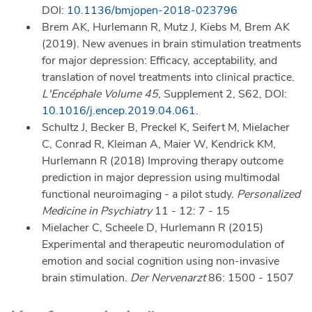
DOI:
10.1136/bmjopen-2018-023796
Brem AK, Hurlemann R, Mutz J, Kiebs M, Brem AK
(2019). New avenues in brain stimulation treatments
for major depression: Efficacy, acceptability, and
translation of novel treatments into clinical practice.
L'Encéphale Volume 45
, Supplement 2, S62, DOI:
10.1016/j.encep.2019.04.061.
Schultz J, Becker B, Preckel K, Seifert M, Mielacher
C, Conrad R, Kleiman A, Maier W, Kendrick KM,
Hurlemann R (2018) Improving therapy outcome
prediction in major depression using multimodal
functional neuroimaging - a pilot study.
Personalized
Medicine in Psychiatry
11 - 12: 7 - 15
Mielacher C, Scheele D, Hurlemann R (2015)
Experimental and therapeutic neuromodulation of
emotion and social cognition using non-invasive
brain stimulation.
Der Nervenarzt
86: 1500 - 1507