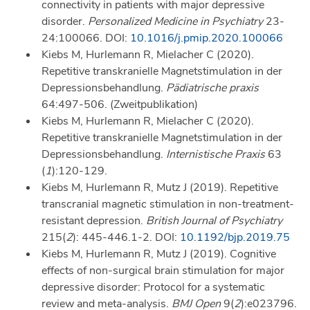
connectivity in patients with major depressive
disorder.
Personalized Medicine in Psychiatry
23-
24:100066. DOI:
10.1016/j.pmip.2020.100066
Kiebs M, Hurlemann R, Mielacher C (2020).
Repetitive transkranielle Magnetstimulation in der
Depressionsbehandlung.
Pädiatrische praxis
64:497-506. (Zweitpublikation)
Kiebs M, Hurlemann R, Mielacher C (2020).
Repetitive transkranielle Magnetstimulation in der
Depressionsbehandlung.
Internistische Praxis
63
(
1
):120-129.
Kiebs M, Hurlemann R, Mutz J (2019). Repetitive
transcranial magnetic stimulation in non-treatment-
resistant depression.
British Journal of Psychiatry
215(
2
): 445-446.1-2. DOI:
10.1192/bjp.2019.75
Kiebs M, Hurlemann R, Mutz J (2019). Cognitive
effects of non-surgical brain stimulation for major
depressive disorder: Protocol for a systematic
review and meta-analysis.
BMJ Open
9(
2
):e023796.