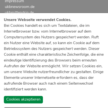
Impressum
ukbnewsroom.de
ukbmittendrin.de
Unsere Webseite verwendet Cookies.
Notruf
112
Bei Cookies handelt es sich um Textdateien, die im
Internetbrowser bzw. vom Internetbrowser auf dem
Ärztlicher Notdienst
116 117
Computersystem des Nutzers gespeichert werden. Ruft
Giftnotrufzentrale
ein Nutzer eine Website auf, so kann ein Cookie auf dem
Tel: +49 228
19240
Betriebssystem des Nutzers gespeichert werden. Dieser
Cookie enthält eine charakteristische Zeichenfolge, die eine
Notfallzentrum Bonn
eindeutige Identifizierung des Browsers beim erneuten
Aufrufen der Website ermöglicht. Wir setzen Cookies ein,
Kindernotfallzentrum Bonn
um unsere Website nutzerfreundlicher zu gestalten. Einige
UKB-Telefonzentrale
Elemente unserer Internetseite erfordern es, dass der
+49 228
287 0
aufrufende Browser auch nach einem Seitenwechsel
identifiziert werden kann.
Spenden Sie online an das Universitätsklinikum Bonn
Cookies akzeptieren