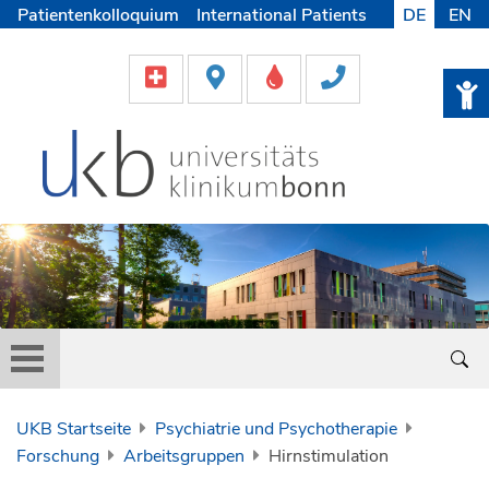
Patientenkolloquium
International Patients
DE
EN
Pflege
Lob & Beschwerde
Karriere
Helfen & Spenden
Medien
UKB Startseite
Psychiatrie und Psychotherapie
Forschung
Arbeitsgruppen
Hirnstimulation