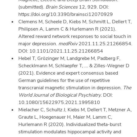
(submitted).
Brain Sciences
12, 929. DOI:
https://doi.org/10.3390/brainsci12070929
Clemens M, Scheele D, Kiebs M, Schmitt L, Dellert T,
Philipsen A, Lamm C & Hurlemann R (2021).
Altered reward network responses to social touch in
major depression.
medRxiv
2021.11.25.21266854.
DOI: 10.1101/2021.11.25.21266854
Hebel T, Grözinger M, Landgrebe M, Padberg F,
Schecklmann M, Schlaepfer T, ... & Zilles-Wegner D
(2021). Evidence and expert consensus based
German guidelines for the use of repetitive
transcranial magnetic stimulation in depression.
The
World Journal of Biological Psychiatry
. DOI:
10.1080/15622975.2021.1995810
Mielacher C, Schultz J, Kiebs M, Dellert T, Metzner A,
Graute L, Hoegenauer H, Maier M, Lamm C,
Hurlemann R (2020). Individualized theta-burst
stimulation modulates hippocampal activity and