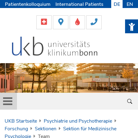
Patientenkolloquium
International Patients
DE
EN
Pflege
Lob & Beschwerde
Karriere
Helfen & Spenden
Medien
UKB Startseite
Psychiatrie und Psychotherapie
Forschung
Sektionen
Sektion für Medizinische
Psychologie
Team