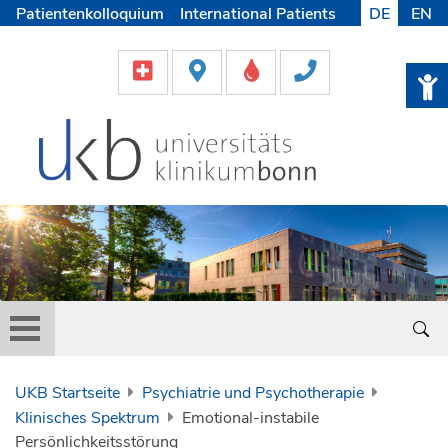
Patientenkolloquium
International Patients
DE
EN
Pflege
Lob & Beschwerde
Karriere
Helfen & Spenden
Medien
UKB Startseite
Psychiatrie und Psychotherapie
Klinisches Spektrum
Emotional-instabile
Persönlichkeitsstörung