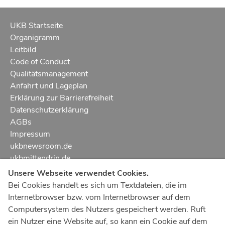
UKB Startseite
Organigramm
Leitbild
Code of Conduct
Qualitätsmanagement
Anfahrt und Lageplan
Erklärung zur Barrierefreiheit
Datenschutzerklärung
AGBs
Impressum
ukbnewsroom.de
ukbmittendrin.de
Unsere Webseite verwendet Cookies.
Notruf
112
Bei Cookies handelt es sich um Textdateien, die im
Internetbrowser bzw. vom Internetbrowser auf dem
Ärztlicher Notdienst
116 117
Computersystem des Nutzers gespeichert werden. Ruft
Giftnotrufzentrale
ein Nutzer eine Website auf, so kann ein Cookie auf dem