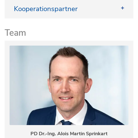
Kooperationspartner
CIR Wien
Team
CACM Uni Heidelberg/Mannheim
Hochschule Koblenz
CIO ABCD
DZNE
Fraunhofer IAIS
IRU Mathematics and Life Sciences
PD Dr.-Ing. Alois Martin Sprinkart