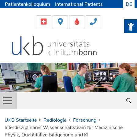
Patientenkolloquium
International Patients
DE
Pflege
Lob & Beschwerde
Karriere
Helfen & Spenden
Medien
UKB Startseite
Radiologie
Forschung
Interdisziplinäres Wissenschaftsteam für Medizinische
Physik, Quantitative Bildgebung und KI