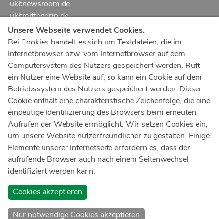
ukbnewsroom.de
ukbmittendrin.de
Unsere Webseite verwendet Cookies.
Notruf
112
Bei Cookies handelt es sich um Textdateien, die im
Internetbrowser bzw. vom Internetbrowser auf dem
Ärztlicher Notdienst
116 117
Computersystem des Nutzers gespeichert werden. Ruft
Giftnotrufzentrale
ein Nutzer eine Website auf, so kann ein Cookie auf dem
Tel: +49 228
19240
Betriebssystem des Nutzers gespeichert werden. Dieser
Cookie enthält eine charakteristische Zeichenfolge, die eine
Notfallzentrum Bonn
eindeutige Identifizierung des Browsers beim erneuten
Aufrufen der Website ermöglicht. Wir setzen Cookies ein,
Kindernotfallzentrum Bonn
um unsere Website nutzerfreundlicher zu gestalten. Einige
UKB-Telefonzentrale
Elemente unserer Internetseite erfordern es, dass der
+49 228
287 0
aufrufende Browser auch nach einem Seitenwechsel
identifiziert werden kann.
Spenden Sie online an das Universitätsklinikum Bonn
Cookies akzeptieren
Nur notwendige Cookies akzeptieren