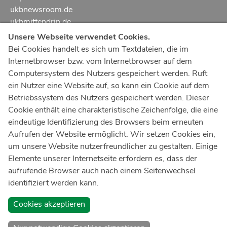
ukbnewsroom.de
ukbmittendrin.de
Unsere Webseite verwendet Cookies.
Notruf
112
Bei Cookies handelt es sich um Textdateien, die im
Internetbrowser bzw. vom Internetbrowser auf dem
Ärztlicher Notdienst
116 117
Computersystem des Nutzers gespeichert werden. Ruft
Giftnotrufzentrale
ein Nutzer eine Website auf, so kann ein Cookie auf dem
Tel: +49 228
19240
Betriebssystem des Nutzers gespeichert werden. Dieser
Cookie enthält eine charakteristische Zeichenfolge, die eine
Notfallzentrum Bonn
eindeutige Identifizierung des Browsers beim erneuten
Aufrufen der Website ermöglicht. Wir setzen Cookies ein,
Kindernotfallzentrum Bonn
um unsere Website nutzerfreundlicher zu gestalten. Einige
UKB-Telefonzentrale
Elemente unserer Internetseite erfordern es, dass der
+49 228
287 0
aufrufende Browser auch nach einem Seitenwechsel
identifiziert werden kann.
Spenden Sie online an das Universitätsklinikum Bonn
Cookies akzeptieren