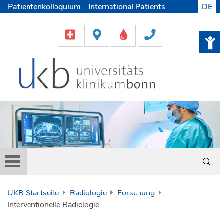
Patientenkolloquium
International Patients
DE
Pflege
Lob & Beschwerde
Karriere
Helfen & Spenden
Medien
UKB Startseite
Radiologie
Forschung
Interventionelle Radiologie