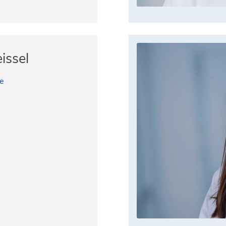
issel
e