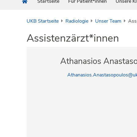
Startseite
Für Patient*innen
Unsere Kl
UKB Startseite
Radiologie
Unser Team
Ass
Assistenzärzt*innen
Athanasios Anastas
Athanasios.Anastasopoulos@u