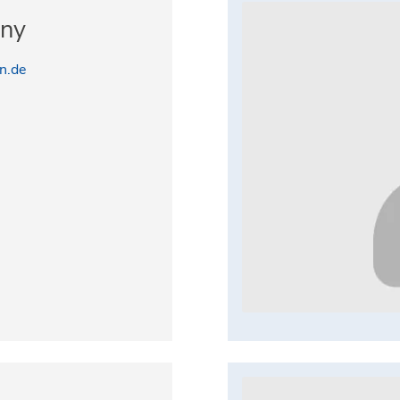
rny
n.de