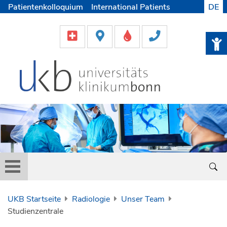
Patientenkolloquium
International Patients
DE
Pflege
Lob & Beschwerde
Karriere
Helfen & Spenden
Medien
UKB Startseite
Radiologie
Unser Team
Studienzentrale