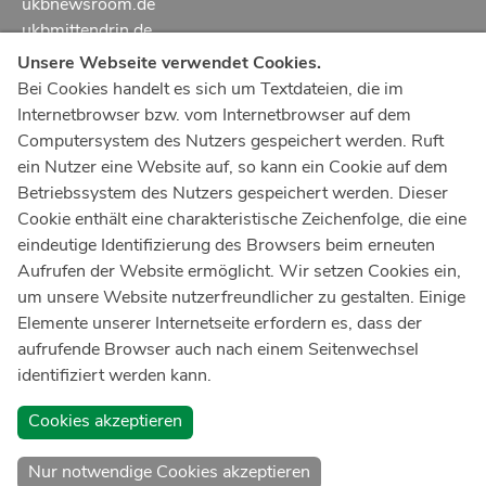
ukbnewsroom.de
ukbmittendrin.de
Unsere Webseite verwendet Cookies.
Notruf
112
Bei Cookies handelt es sich um Textdateien, die im
Internetbrowser bzw. vom Internetbrowser auf dem
Ärztlicher Notdienst
116 117
Computersystem des Nutzers gespeichert werden. Ruft
Giftnotrufzentrale
ein Nutzer eine Website auf, so kann ein Cookie auf dem
Tel: +49 228
19240
Betriebssystem des Nutzers gespeichert werden. Dieser
Cookie enthält eine charakteristische Zeichenfolge, die eine
Notfallzentrum Bonn
eindeutige Identifizierung des Browsers beim erneuten
Aufrufen der Website ermöglicht. Wir setzen Cookies ein,
Kindernotfallzentrum Bonn
um unsere Website nutzerfreundlicher zu gestalten. Einige
UKB-Telefonzentrale
Elemente unserer Internetseite erfordern es, dass der
+49 228
287 0
aufrufende Browser auch nach einem Seitenwechsel
identifiziert werden kann.
Spenden Sie online an das Universitätsklinikum Bonn
Cookies akzeptieren
Nur notwendige Cookies akzeptieren