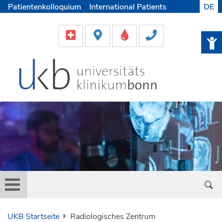
Patientenkolloquium
International Patients
DE
Pflege
Lob & Beschwerde
Karriere
Helfen & Spenden
Medien
UKB Startseite
Radiologisches Zentrum