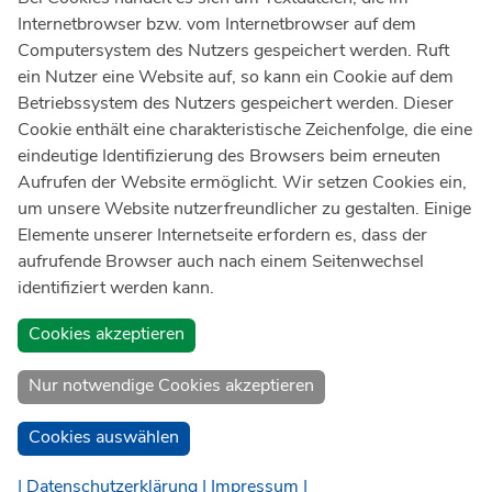
Internetbrowser bzw. vom Internetbrowser auf dem
Ärztlicher Notdienst
116 117
Computersystem des Nutzers gespeichert werden. Ruft
Giftnotrufzentrale
ein Nutzer eine Website auf, so kann ein Cookie auf dem
Tel: +49 228
19240
Betriebssystem des Nutzers gespeichert werden. Dieser
Cookie enthält eine charakteristische Zeichenfolge, die eine
Notfallzentrum Bonn
eindeutige Identifizierung des Browsers beim erneuten
Aufrufen der Website ermöglicht. Wir setzen Cookies ein,
Kindernotfallzentrum Bonn
um unsere Website nutzerfreundlicher zu gestalten. Einige
UKB-Telefonzentrale
Elemente unserer Internetseite erfordern es, dass der
+49 228
287 0
aufrufende Browser auch nach einem Seitenwechsel
identifiziert werden kann.
Spenden Sie online an das Universitätsklinikum Bonn
Cookies akzeptieren
Nur notwendige Cookies akzeptieren
Cookies auswählen
| Datenschutzerklärung |
Impressum |