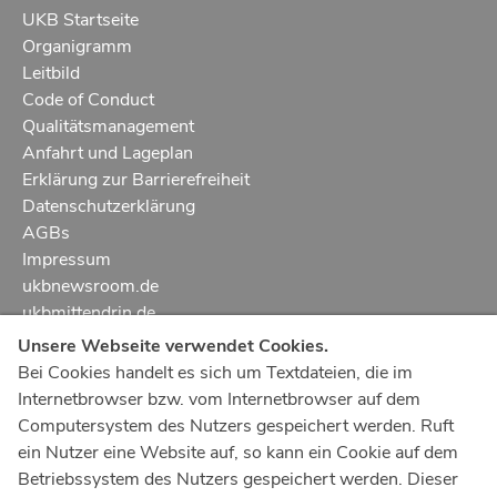
UKB Startseite
Organigramm
Leitbild
Code of Conduct
Qualitätsmanagement
Anfahrt und Lageplan
Erklärung zur Barrierefreiheit
Datenschutzerklärung
AGBs
Impressum
ukbnewsroom.de
ukbmittendrin.de
Unsere Webseite verwendet Cookies.
Notruf
112
Bei Cookies handelt es sich um Textdateien, die im
Internetbrowser bzw. vom Internetbrowser auf dem
Ärztlicher Notdienst
116 117
Computersystem des Nutzers gespeichert werden. Ruft
Giftnotrufzentrale
ein Nutzer eine Website auf, so kann ein Cookie auf dem
Tel: +49 228
19240
Betriebssystem des Nutzers gespeichert werden. Dieser