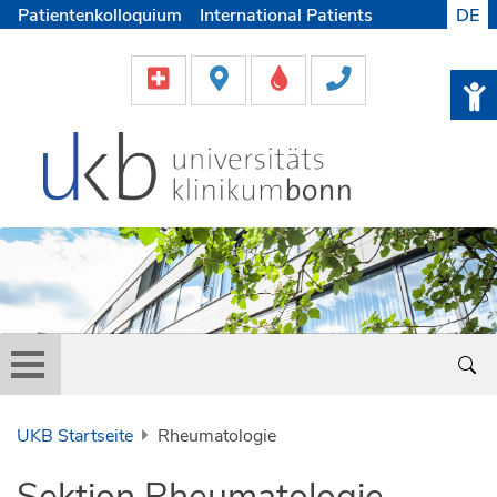
Patientenkolloquium
International Patients
DE
Pflege
Lob & Beschwerde
Karriere
Helfen & Spenden
Medien
UKB Startseite
Rheumatologie
Sektion Rheumatologie -