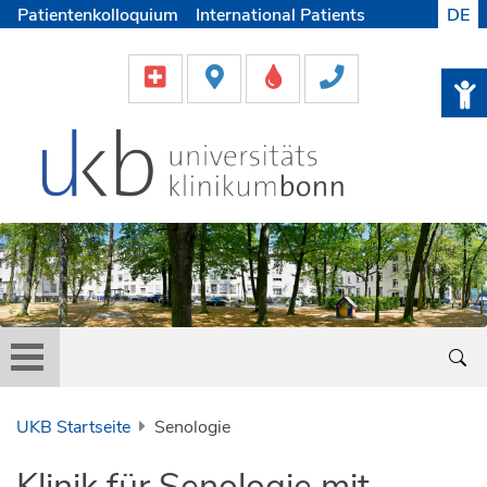
Patientenkolloquium
International Patients
DE
Pflege
Lob & Beschwerde
Karriere
Helfen & Spenden
Medien
UKB Startseite
Senologie
Klinik für Senologie mit