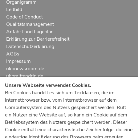
Organigramm
Leitbild
Code of Conduct
Qualitätsmanagement
Anfahrt und Lageplan
Erklärung zur Barrierefreiheit
Datenschutzerklärung
AGBs
Impressum
ukbnewsroom.de
ukbmittendrin.de
Unsere Webseite verwendet Cookies.
Notruf
112
Bei Cookies handelt es sich um Textdateien, die im
Internetbrowser bzw. vom Internetbrowser auf dem
Ärztlicher Notdienst
116 117
Computersystem des Nutzers gespeichert werden. Ruft
Giftnotrufzentrale
ein Nutzer eine Website auf, so kann ein Cookie auf dem
Tel: +49 228
19240
Betriebssystem des Nutzers gespeichert werden. Dieser
Cookie enthält eine charakteristische Zeichenfolge, die eine
Notfallzentrum Bonn
eindeutige Identifizierung des Browsers beim erneuten