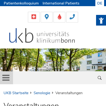
Patientenkolloquium
International Patients
DE
Pflege
Lob & Beschwerde
Karriere
Helfen & Spenden
Medien
UKB Startseite
Senologie
Veranstaltungen
Veranstaltungen