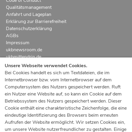
Code of Conduct
Qualitätsmanagement
Anfahrt und Lageplan
Erklärung zur Barrierefreiheit
Datenschutzerklärung
AGBs
Impressum
ukbnewsroom.de
ukbmittendrin.de
Unsere Webseite verwendet Cookies.
Notruf
112
Bei Cookies handelt es sich um Textdateien, die im
Internetbrowser bzw. vom Internetbrowser auf dem
Ärztlicher Notdienst
116 117
Computersystem des Nutzers gespeichert werden. Ruft
Giftnotrufzentrale
ein Nutzer eine Website auf, so kann ein Cookie auf dem
Tel: +49 228
19240
Betriebssystem des Nutzers gespeichert werden. Dieser
Cookie enthält eine charakteristische Zeichenfolge, die eine
Notfallzentrum Bonn
eindeutige Identifizierung des Browsers beim erneuten
Aufrufen der Website ermöglicht. Wir setzen Cookies ein,
Kindernotfallzentrum Bonn
um unsere Website nutzerfreundlicher zu gestalten. Einige