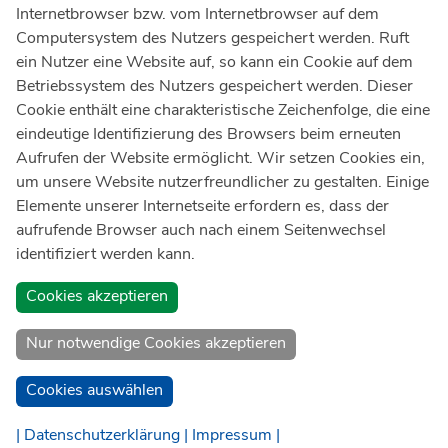
Internetbrowser bzw. vom Internetbrowser auf dem
Ärztlicher Notdienst
116 117
Computersystem des Nutzers gespeichert werden. Ruft
Giftnotrufzentrale
ein Nutzer eine Website auf, so kann ein Cookie auf dem
Tel: +49 228
19240
Betriebssystem des Nutzers gespeichert werden. Dieser
Cookie enthält eine charakteristische Zeichenfolge, die eine
Notfallzentrum Bonn
eindeutige Identifizierung des Browsers beim erneuten
Aufrufen der Website ermöglicht. Wir setzen Cookies ein,
Kindernotfallzentrum Bonn
um unsere Website nutzerfreundlicher zu gestalten. Einige
UKB-Telefonzentrale
Elemente unserer Internetseite erfordern es, dass der
+49 228
287 0
aufrufende Browser auch nach einem Seitenwechsel
identifiziert werden kann.
Spenden Sie online an das Universitätsklinikum Bonn
Cookies akzeptieren
Nur notwendige Cookies akzeptieren
Cookies auswählen
| Datenschutzerklärung |
Impressum |