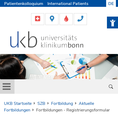
Patientenkolloquium
International Patients
DE
Pflege
Lob & Beschwerde
Karriere
Helfen & Spenden
Medien
UKB Startseite
SZB
Fortbildung
Aktuelle
Fortbildungen
Fortbildungen - Registrierungsformular