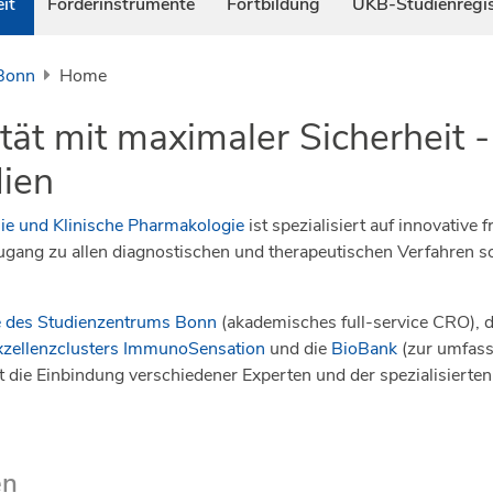
it
Förderinstrumente
Fortbildung
UKB-Studienregis
 Bonn
Home
ät mit maximaler Sicherheit - 
dien
mie und Klinische Pharmakologie
ist spezialisiert auf innovative 
ugang zu allen diagnostischen und therapeutischen Verfahren sow
e des Studienzentrums Bonn
(akademisches full-service CRO), 
xzellenzclusters ImmunoSensation
und die
BioBank
(zur umfass
die Einbindung verschiedener Experten und der spezialisierten I
en