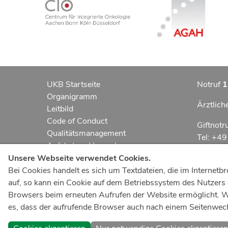
UKB Startseite
Notruf
1
Organigramm
Ärztlich
Leitbild
Code of Conduct
Giftnotr
Qualitätsmanagement
Tel: +4
Anfahrt und Lageplan
Erklärung zur Barrierefreiheit
Notfall
Unsere Webseite verwendet Cookies.
Datenschutzerklärung
Bei Cookies handelt es sich um Textdateien, die im Interne
Kindern
AGBs
auf, so kann ein Cookie auf dem Betriebssystem des Nutzers g
Impressum
Browsers beim erneuten Aufrufen der Website ermöglicht. Wir
UKB-Tel
ukbnewsroom.de
es, dass der aufrufende Browser auch nach einem Seitenwechs
+49 22
ukbmittendrin.de