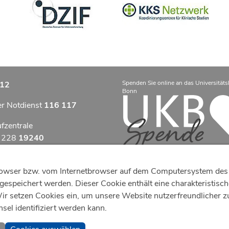
Spenden Sie online an das Universitäts
12
Bonn
er Notdienst
116 117
ufzentrale
9 228
19240
zentrum Bonn
tbrowser bzw. vom Internetbrowser auf dem Computersystem des 
otfallzentrum Bonn
espeichert werden. Dieser Cookie enthält eine charakteristische 
 setzen Cookies ein, um unsere Website nutzerfreundlicher zu g
efonzentrale
el identifiziert werden kann.
8
287 0