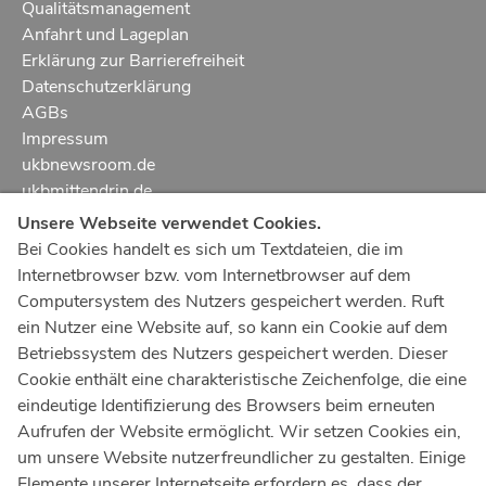
Qualitätsmanagement
Anfahrt und Lageplan
Erklärung zur Barrierefreiheit
Datenschutzerklärung
AGBs
Impressum
ukbnewsroom.de
ukbmittendrin.de
Unsere Webseite verwendet Cookies.
Notruf
112
Bei Cookies handelt es sich um Textdateien, die im
Internetbrowser bzw. vom Internetbrowser auf dem
Ärztlicher Notdienst
116 117
Computersystem des Nutzers gespeichert werden. Ruft
Giftnotrufzentrale
ein Nutzer eine Website auf, so kann ein Cookie auf dem
Tel: +49 228
19240
Betriebssystem des Nutzers gespeichert werden. Dieser
Cookie enthält eine charakteristische Zeichenfolge, die eine
Notfallzentrum Bonn
eindeutige Identifizierung des Browsers beim erneuten
Aufrufen der Website ermöglicht. Wir setzen Cookies ein,
Kindernotfallzentrum Bonn
um unsere Website nutzerfreundlicher zu gestalten. Einige
UKB-Telefonzentrale
Elemente unserer Internetseite erfordern es, dass der