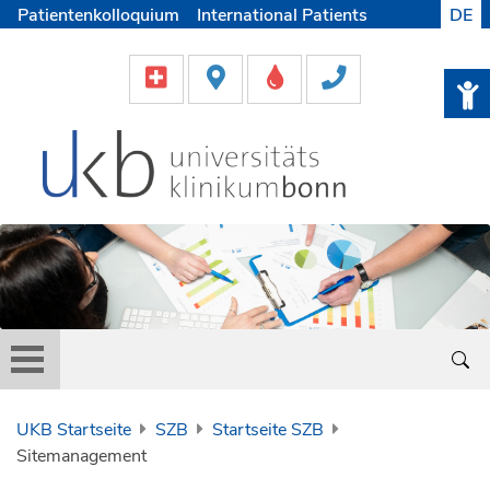
Patientenkolloquium
International Patients
DE
Pflege
Lob & Beschwerde
Karriere
Helfen & Spenden
Medien
UKB Startseite
SZB
Startseite SZB
Sitemanagement