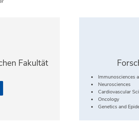
er
chen Fakultät
Forsc
Immunosciences an
Neurosciences
Cardiovascular Sc
Oncology
Genetics and Epid