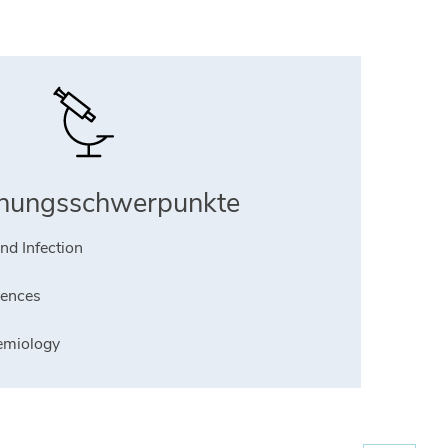
hungsschwerpunkte
d Infection
iences
emiology