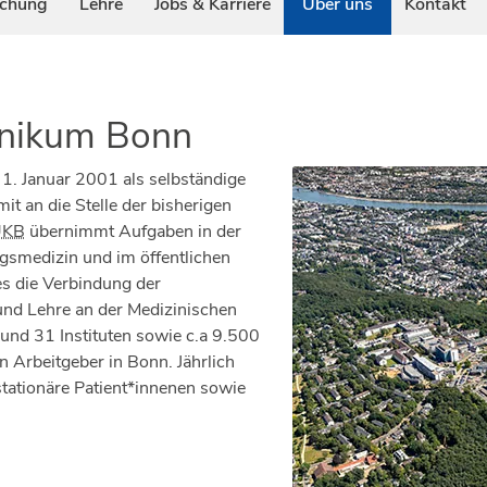
schung
Lehre
Jobs & Karriere
Über uns
Kontakt
linikum Bonn
. Januar 2001 als selbständige
mit an die Stelle der bisherigen
UKB
übernimmt Aufgaben in der
gsmedizin und im öffentlichen
s die Verbindung der
nd Lehre an der Medizinischen
 und 31 Instituten sowie c.a 9.500
 Arbeitgeber in Bonn. Jährlich
tionäre Patient*innenen sowie