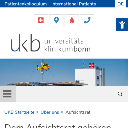
Patientenkolloquium
International Patients
DE
Pflege
Lob & Beschwerde
Karriere
Helfen & Spenden
Medien
UKB Startseite
Über uns
Aufsichtsrat
Dem Aufsichtsrat gehören