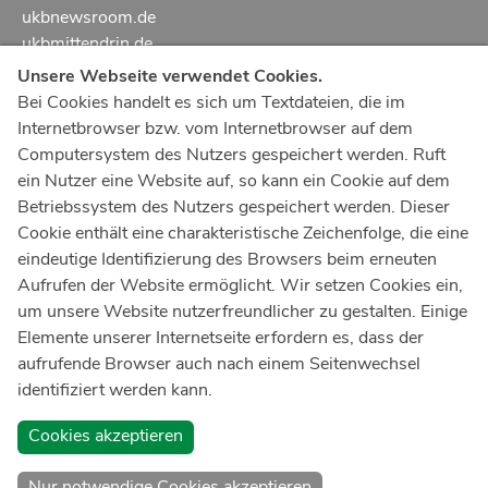
ukbnewsroom.de
ukbmittendrin.de
Unsere Webseite verwendet Cookies.
Notruf
112
Bei Cookies handelt es sich um Textdateien, die im
Internetbrowser bzw. vom Internetbrowser auf dem
Ärztlicher Notdienst
116 117
Computersystem des Nutzers gespeichert werden. Ruft
Giftnotrufzentrale
ein Nutzer eine Website auf, so kann ein Cookie auf dem
Tel: +49 228
19240
Betriebssystem des Nutzers gespeichert werden. Dieser
Cookie enthält eine charakteristische Zeichenfolge, die eine
Notfallzentrum Bonn
eindeutige Identifizierung des Browsers beim erneuten
Aufrufen der Website ermöglicht. Wir setzen Cookies ein,
Kindernotfallzentrum Bonn
um unsere Website nutzerfreundlicher zu gestalten. Einige
UKB-Telefonzentrale
Elemente unserer Internetseite erfordern es, dass der
+49 228
287 0
aufrufende Browser auch nach einem Seitenwechsel
identifiziert werden kann.
Spenden Sie online an das Universitätsklinikum Bonn
Cookies akzeptieren
Nur notwendige Cookies akzeptieren