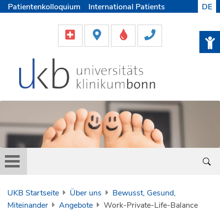
Patientenkolloquium
International Patients
DE
Pflege
Lob & Beschwerde
Karriere
Helfen & Spenden
Medien
UKB Startseite
Über uns
Bewusst, Gesund,
Miteinander
Angebote
Work-Private-Life-Balance