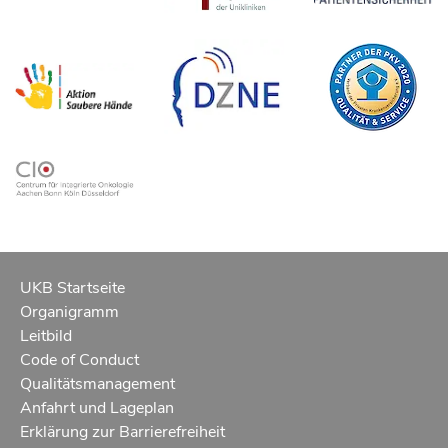
Evangelische Klinikseelsorge
Tel.: 0228–287 15094
Allgemeine E-Mail:
klinikseelsorge@ukbonn.de
Weitere Information:
www.ukbonn.de/patient_innen/klinikseelsorge
UKB Startseite
Organigramm
Leitbild
Code of Conduct
Qualitätsmanagement
Anfahrt und Lageplan
Erklärung zur Barrierefreiheit