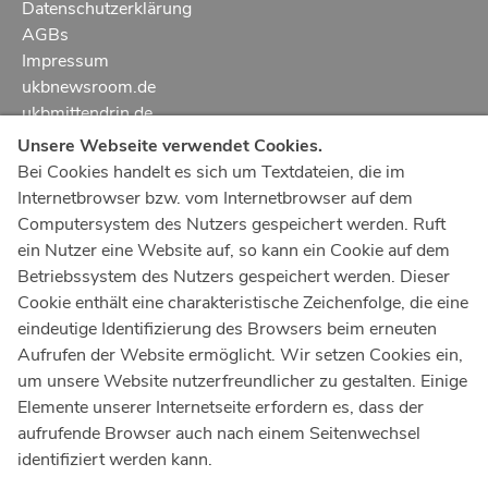
Datenschutzerklärung
AGBs
Impressum
ukbnewsroom.de
ukbmittendrin.de
Unsere Webseite verwendet Cookies.
Notruf
112
Bei Cookies handelt es sich um Textdateien, die im
Internetbrowser bzw. vom Internetbrowser auf dem
Ärztlicher Notdienst
116 117
Computersystem des Nutzers gespeichert werden. Ruft
Giftnotrufzentrale
ein Nutzer eine Website auf, so kann ein Cookie auf dem
Tel: +49 228
19240
Betriebssystem des Nutzers gespeichert werden. Dieser
Cookie enthält eine charakteristische Zeichenfolge, die eine
Notfallzentrum Bonn
eindeutige Identifizierung des Browsers beim erneuten
Aufrufen der Website ermöglicht. Wir setzen Cookies ein,
Kindernotfallzentrum Bonn
um unsere Website nutzerfreundlicher zu gestalten. Einige
UKB-Telefonzentrale
Elemente unserer Internetseite erfordern es, dass der
+49 228
287 0
aufrufende Browser auch nach einem Seitenwechsel
identifiziert werden kann.
Spenden Sie online an das Universitätsklinikum Bonn