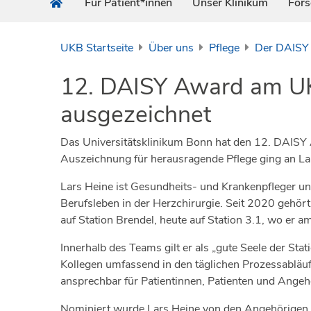
Für Patient*innen
Unser Klinikum
For
UKB Startseite
Über uns
Pflege
Der DAISY
12. DAISY Award am UKB
ausgezeichnet
Das Universitätsklinikum Bonn hat den 12. DAISY 
Auszeichnung für herausragende Pflege ging an Lar
Lars Heine ist Gesundheits- und Krankenpfleger und
Berufsleben in der Herzchirurgie. Seit 2020 gehö
auf Station Brendel, heute auf Station 3.1, wo er am
Innerhalb des Teams gilt er als „gute Seele der Stat
Kollegen umfassend in den täglichen Prozessabläufe
ansprechbar für Patientinnen, Patienten und Angeh
Nominiert wurde Lars Heine von den Angehörigen e