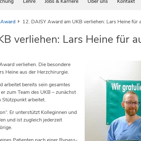
schung
Lehre
Jobs & Karriere
Über uns
Kontakt
 Award
12. DAISY Award am UKB verliehen: Lars Heine für 
 verliehen: Lars Heine für 
Award verliehen. Die besondere
s Heine aus der Herzchirurgie.
 arbeitet bereits sein gesamtes
rt er zum Team des UKB – zunächst
 Stützpunkt arbeitet.
ion“. Er unterstützt Kolleginnen und
n und ist zugleich jederzeit
örige.
ines Patienten nach einer Bypass-