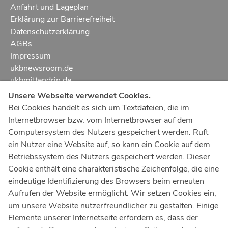
Anfahrt und Lageplan
Erklärung zur Barrierefreiheit
Datenschutzerklärung
AGBs
Impressum
ukbnewsroom.de
ukbmittendrin.de
Unsere Webseite verwendet Cookies.
Notruf
112
Bei Cookies handelt es sich um Textdateien, die im
Internetbrowser bzw. vom Internetbrowser auf dem
Ärztlicher Notdienst
116 117
Computersystem des Nutzers gespeichert werden. Ruft
Giftnotrufzentrale
ein Nutzer eine Website auf, so kann ein Cookie auf dem
Tel: +49 228
19240
Betriebssystem des Nutzers gespeichert werden. Dieser
Cookie enthält eine charakteristische Zeichenfolge, die eine
Notfallzentrum Bonn
eindeutige Identifizierung des Browsers beim erneuten
Aufrufen der Website ermöglicht. Wir setzen Cookies ein,
Kindernotfallzentrum Bonn
um unsere Website nutzerfreundlicher zu gestalten. Einige
UKB-Telefonzentrale
Elemente unserer Internetseite erfordern es, dass der
+49 228
287 0