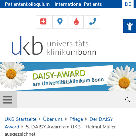
Patientenkolloquium
International Patients
DE
Pflege
Lob & Beschwerde
Karriere
Helfen & Spenden
Medien
UKB Startseite
Über uns
Pflege
Der DAISY
Award
5. DAISY Award am UKB – Helmut Müller
ausgezeichnet