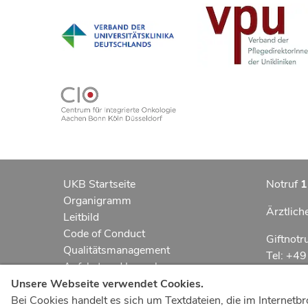
UKB Startseite
Notruf
1
Organigramm
Ärztlich
Leitbild
Code of Conduct
Giftnotr
Qualitätsmanagement
Tel: +4
Anfahrt und Lageplan
Erklärung zur Barrierefreiheit
Notfall
Unsere Webseite verwendet Cookies.
Datenschutzerklärung
Bei Cookies handelt es sich um Textdateien, die im Interne