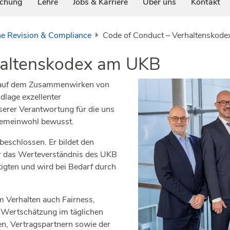
schung
Lehre
Jobs & Karriere
Über uns
Kontakt
ne Revision & Compliance
Code of Conduct – Verhaltenskod
haltenskodex am UKB
ie auf dem Zusammenwirken von
lage exzellenter
serer Verantwortung für die uns
 Gemeinwohl bewusst.
beschlossen. Er bildet den
er das Werteverständnis des UKB
igten und wird bei Bedarf durch
 Verhalten auch Fairness,
 Wertschätzung im täglichen
en, Vertragspartnern sowie der