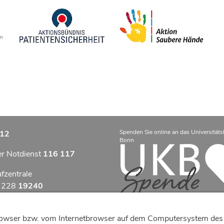
Spenden Sie online an das Universitäts
12
Bonn
er Notdienst
116 117
ufzentrale
9 228
19240
zentrum Bonn
tbrowser bzw. vom Internetbrowser auf dem Computersystem des 