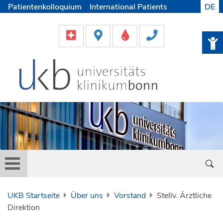
Patientenkolloquium
International Patients
DE
Pflege
Lob & Beschwerde
Karriere
Helfen & Spenden
Medien
UKB Startseite
Über uns
Vorstand
Stellv. Ärztliche
Direktion