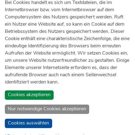
Bei Cookies handelt es sich um Textdateien, die im
Internetbrowser bzw. vom Internetbrowser auf dem
Ärztlicher Notdienst
116 117
Computersystem des Nutzers gespeichert werden. Ruft
Giftnotrufzentrale
ein Nutzer eine Website auf, so kann ein Cookie auf dem
Tel: +49 228
19240
Betriebssystem des Nutzers gespeichert werden. Dieser
Cookie enthält eine charakteristische Zeichenfolge, die eine
Notfallzentrum Bonn
eindeutige Identifizierung des Browsers beim erneuten
Aufrufen der Website ermöglicht. Wir setzen Cookies ein,
Kindernotfallzentrum Bonn
um unsere Website nutzerfreundlicher zu gestalten. Einige
UKB-Telefonzentrale
Elemente unserer Internetseite erfordern es, dass der
+49 228
287 0
aufrufende Browser auch nach einem Seitenwechsel
identifiziert werden kann.
Spenden Sie online an das Universitätsklinikum Bonn
Cookies akzeptieren
Nur notwendige Cookies akzeptieren
Cookies auswählen