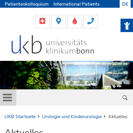
Patientenkolloquium
International Patients
DE
Pflege
Lob & Beschwerde
Karriere
Helfen & Spenden
Medien
UKB Startseite
Urologie und Kinderurologie
Aktuelles
Aktuelles