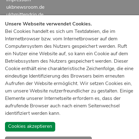
ukbnewsroom.de
ukbmittendrin.de
Unsere Webseite verwendet Cookies.
Notruf
112
Bei Cookies handelt es sich um Textdateien, die im
Internetbrowser bzw. vom Internetbrowser auf dem
Ärztlicher Notdienst
116 117
Computersystem des Nutzers gespeichert werden. Ruft
Giftnotrufzentrale
ein Nutzer eine Website auf, so kann ein Cookie auf dem
Tel: +49 228
19240
Betriebssystem des Nutzers gespeichert werden. Dieser
Cookie enthält eine charakteristische Zeichenfolge, die eine
Notfallzentrum Bonn
eindeutige Identifizierung des Browsers beim erneuten
Aufrufen der Website ermöglicht. Wir setzen Cookies ein,
Kindernotfallzentrum Bonn
um unsere Website nutzerfreundlicher zu gestalten. Einige
UKB-Telefonzentrale
Elemente unserer Internetseite erfordern es, dass der
+49 228
287 0
aufrufende Browser auch nach einem Seitenwechsel
identifiziert werden kann.
Spenden Sie online an das Universitätsklinikum Bonn
Cookies akzeptieren