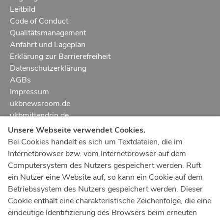
Leitbild
Code of Conduct
Qualitätsmanagement
Anfahrt und Lageplan
Erklärung zur Barrierefreiheit
Datenschutzerklärung
AGBs
Impressum
ukbnewsroom.de
ukbmittendrin.de
Unsere Webseite verwendet Cookies.
Notruf
112
Bei Cookies handelt es sich um Textdateien, die im
Internetbrowser bzw. vom Internetbrowser auf dem
Ärztlicher Notdienst
116 117
Computersystem des Nutzers gespeichert werden. Ruft
Giftnotrufzentrale
ein Nutzer eine Website auf, so kann ein Cookie auf dem
Tel: +49 228
19240
Betriebssystem des Nutzers gespeichert werden. Dieser
Cookie enthält eine charakteristische Zeichenfolge, die eine
Notfallzentrum Bonn
eindeutige Identifizierung des Browsers beim erneuten