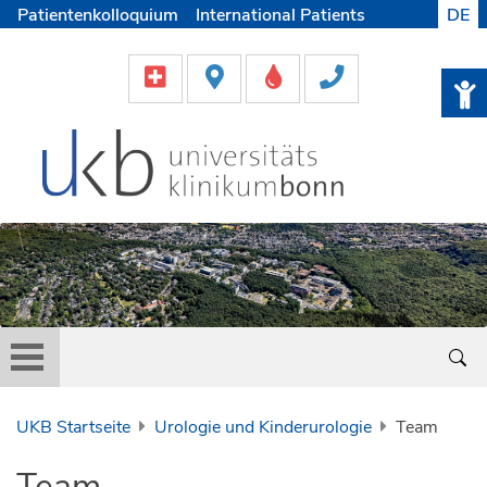
Patientenkolloquium
International Patients
DE
Pflege
Lob & Beschwerde
Karriere
Helfen & Spenden
Medien
UKB Startseite
Urologie und Kinderurologie
Team
Team