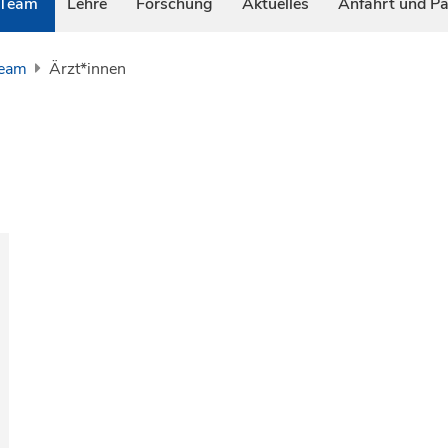
Team
Lehre
Forschung
Aktuelles
Anfahrt und P
eam
Ärzt*innen