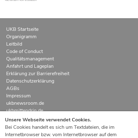
UKB Startseite
Organigramm
Leitbild
Code of Conduct
Qualitätsmanagement
Anfahrt und Lageplan
Erklärung zur Barrierefreiheit
Datenschutzerklärung
AGBs
Impressum
ukbnewsroom.de
ukbmittendrin.de
Unsere Webseite verwendet Cookies.
Notruf
112
Bei Cookies handelt es sich um Textdateien, die im
Internetbrowser bzw. vom Internetbrowser auf dem
Ärztlicher Notdienst
116 117