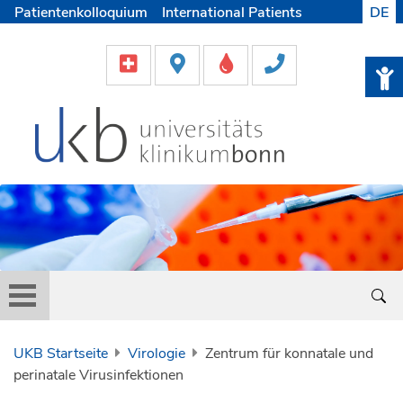
Patientenkolloquium
International Patients
DE
Pflege
Lob & Beschwerde
Karriere
Helfen & Spenden
Medien
UKB Startseite
Virologie
Zentrum für konnatale und
perinatale Virusinfektionen