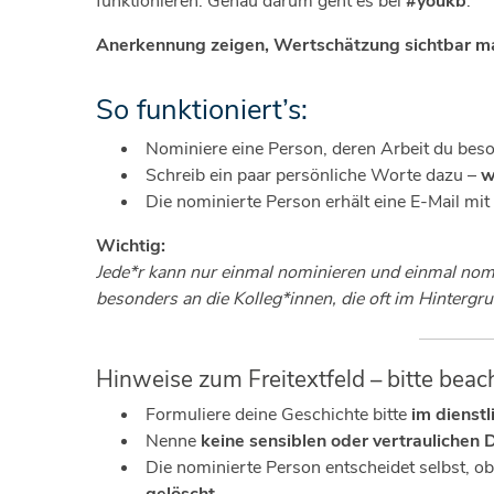
funktionieren. Genau darum geht es bei
#youkb
:
Anerkennung zeigen, Wertschätzung sichtbar ma
So funktioniert’s:
Nominiere eine Person, deren Arbeit du beso
Schreib ein paar persönliche Worte dazu –
w
Die nominierte Person erhält eine E-Mail mi
Wichtig:
Jede*r kann nur einmal nominieren und einmal nomin
besonders an die Kolleg*innen, die oft im Hintergr
Hinweise zum Freitextfeld – bitte beac
Formuliere deine Geschichte bitte
im dienst
Nenne
keine sensiblen oder vertraulichen 
Die nominierte Person entscheidet selbst, o
gelöscht.