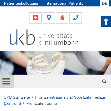
Patientenkolloquium
International Patients
DE
Pflege
Lob & Beschwerde
Karriere
Helfen & Spenden
Medien
UKB Startseite
Frontzahntrauma und Sportzahnmedizin
(Zentrum)
Frontzahntrauma