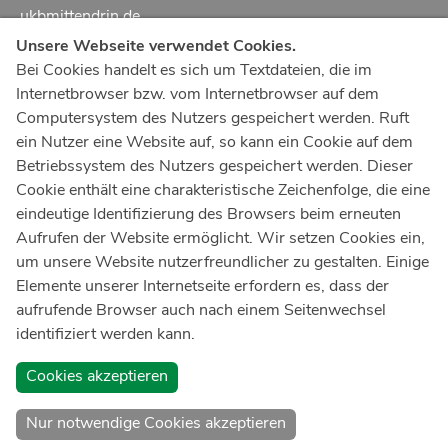
ukbmittendrin.de
Unsere Webseite verwendet Cookies.
Notruf
112
Bei Cookies handelt es sich um Textdateien, die im
Internetbrowser bzw. vom Internetbrowser auf dem
Ärztlicher Notdienst
116 117
Computersystem des Nutzers gespeichert werden. Ruft
Giftnotrufzentrale
ein Nutzer eine Website auf, so kann ein Cookie auf dem
Tel: +49 228
19240
Betriebssystem des Nutzers gespeichert werden. Dieser
Cookie enthält eine charakteristische Zeichenfolge, die eine
Notfallzentrum Bonn
eindeutige Identifizierung des Browsers beim erneuten
Aufrufen der Website ermöglicht. Wir setzen Cookies ein,
Kindernotfallzentrum Bonn
um unsere Website nutzerfreundlicher zu gestalten. Einige
UKB-Telefonzentrale
Elemente unserer Internetseite erfordern es, dass der
+49 228
287 0
aufrufende Browser auch nach einem Seitenwechsel
identifiziert werden kann.
Spenden Sie online an das Universitätsklinikum Bonn
Cookies akzeptieren
Nur notwendige Cookies akzeptieren