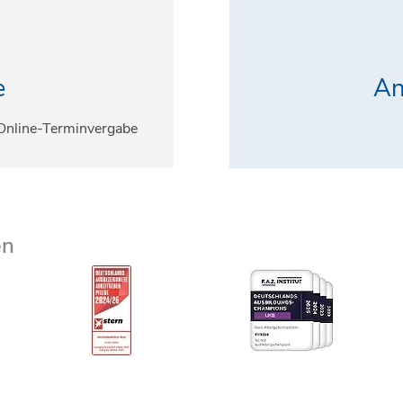
e
An
 Online-Terminvergabe
en