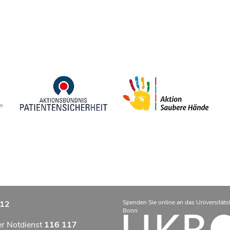
Spenden Sie online an das Universitäts
12
Bonn
er Notdienst
116 117