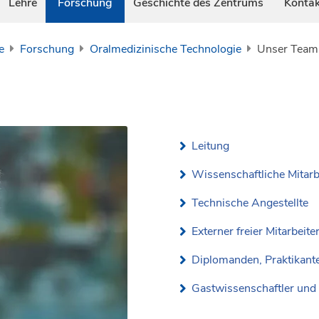
Lehre
Forschung
Geschichte des Zentrums
Kontak
e
Forschung
Oralmedizinische Technologie
Unser Team
Leitung
Wissenschaftliche Mitarb
Technische Angestellte
Externer freier Mitarbeite
Diplomanden, Praktikante
Gastwissenschaftler und 