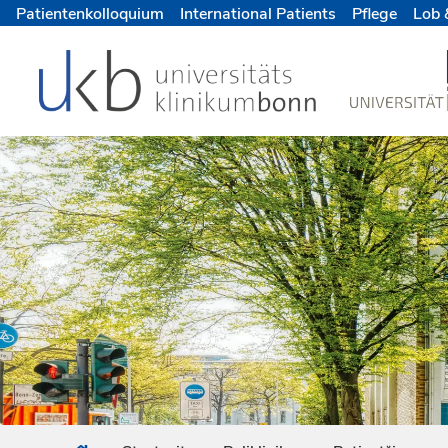
Patientenkolloquium
International Patients
Pflege
Lob 