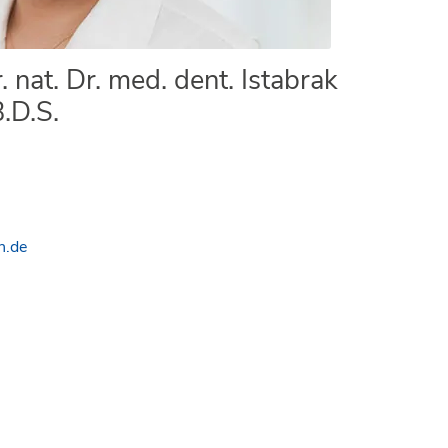
r. nat. Dr. med. dent. Istabrak
.D.S.
n.de