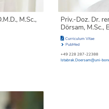
M.D., M.Sc.,
Priv.-Doz. Dr. re
Dörsam, M.Sc., B
Curriculum Vitae
PubMed
+49 228 287-22388
Istabrak.Doersam@uni-bon