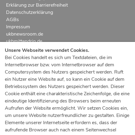
Ltd. Oberarzt Dr. med. dent. Nikolaos Daratsianos
Erklärung zur Barrierefreiheit
(Poliklinik für Zahnärztliche Prothetik, Propädeutik
Es müssen immer zwei Studenten anwesend sein
Prof. Dr. med. dent. Stefan Lossdörfer
Datenschutzerklärung
und Werkstoffwissenschaften)
(ausser Mittwochs).
Oberarzt Dr. med. dent. Eric Kutschera
AGBs
In
Ausnahmefällen
kann getauscht werden, in
Impressum
Kursassistenten
:
Rücksprache mit dem verantwortlichen
ukbnewsroom.de
aus der Poliklinik für Parodontologie,
Assistenten.
ukbmittendrin.de
Zahnerhaltung und Präventive Zahnheilkunde:
Unsere Webseite verwendet Cookies.
Im Falle des Fehlens eines Studenten ist jedoch
Notruf
112
Dr. Vera Schleiffer (stellvertretende Kursleiterin)
Bei Cookies handelt es sich um Textdateien, die im
grundsätzlich immer derjenige Student
ZA Alexander Borgart
Internetbrowser bzw. vom Internetbrowser auf dem
Ärztlicher Notdienst
116 117
verantwortlich, der ursprünglich eingeteilt wurde.
ZA Cedric Bertram
Computersystem des Nutzers gespeichert werden. Ruft
Giftnotrufzentrale
ZA Christian Leuchgens
ein Nutzer eine Website auf, so kann ein Cookie auf dem
Tel: +49 228
19240
ZA Simon Ratzesberger
Betriebssystem des Nutzers gespeichert werden. Dieser
ZÄ Pia Saßmannshausen (Kinderprophylaxekurs)
Cookie enthält eine charakteristische Zeichenfolge, die eine
Notfallzentrum Bonn
eindeutige Identifizierung des Browsers beim erneuten
aus der Poliklinik für Zahnärztliche Prothetik,
Aufrufen der Website ermöglicht. Wir setzen Cookies ein,
Kindernotfallzentrum Bonn
Propädeutik und Werkstoffwissenschaften:
um unsere Website nutzerfreundlicher zu gestalten. Einige
UKB-Telefonzentrale
Elemente unserer Internetseite erfordern es, dass der
Dr. Lea Stoilov (stellvertretende Kursleiterin)
+49 228
287 0
aufrufende Browser auch nach einem Seitenwechsel