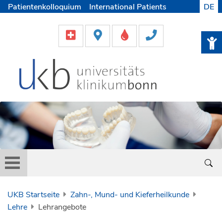
Patientenkolloquium
International Patients
DE
Pflege
Lob & Beschwerde
Karriere
Helfen & Spenden
Medien
UKB Startseite
Zahn-, Mund- und Kieferheilkunde
Lehre
Lehrangebote