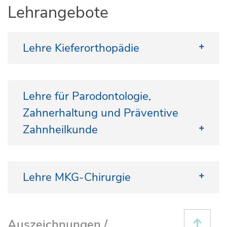
Lehrangebote
Lehre Kieferorthopädie
Lehre für Parodontologie,
Kurs der
Zahnerhaltung und Präventive
kieferorthopädischen
Propädeutik (Technik)
Zahnheilkunde
Kursleiter
:
Ltd. Oberarzt Dr. med. dent. Nikolaos Daratsianos
ZÄ Friederike Fritz (stellv. Kursleiterin)
Lehre MKG-Chirurgie
ZA Klein
Auszeichnungen /