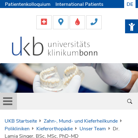
Patientenkolloquium
International Patients
DE
Pflege
Lob & Beschwerde
Karriere
Helfen & Spenden
Medien
UKB Startseite
Zahn-, Mund- und Kieferheilkunde
Polikliniken
Kieferorthopädie
Unser Team
Dr.
Lamia Singer, BSc, MSc, PhD-MD