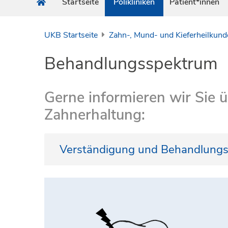
Startseite
Polikliniken
Patient*innen
UKB Startseite
Zahn-, Mund- und Kieferheilkund
Behandlungsspektrum
Gerne informieren wir Sie
Zahnerhaltung:
Verständigung und Behandlung
Unsere Behandlungen können auf
Deutsch un
Bitte beachten Sie: Falls Sie über keine oder n
Dolmetscherin oder Dolmetscher
mit. So kön
Qualitätsansprüchen entspricht.