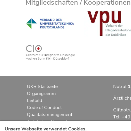
Mitgliedschaften / Kooperationen
UKB Startseite
Notruf
1
Organigramm
Ärztlich
Leitbild
Code of Conduct
Giftnotr
Qualitätsmanagement
Tel: +4
Anfahrt und Lageplan
Erklärung zur Barrierefreiheit
Notfall
Unsere Webseite verwendet Cookies.