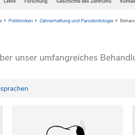
Lehre
Forschung
Geschichte des Zentrums
Kontak
e
Polikliniken
Zahnerhaltung und Parodontologie
Behan
 über unser umfangreiches Behand
ssprachen
d Englisch
durchgeführt werden.
ur sehr geringe Kenntnisse in einer dieser Sprachen verfügen, bri
nen wir sicherstellen, dass die Kommunikation vollständig gel