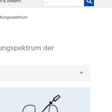
t & Anfahrt
dlungsspektrum
lungspektrum der
ngen Sie bitte eine
begleitende Person als
ingt und Ihre Behandlung den gemeinsamen