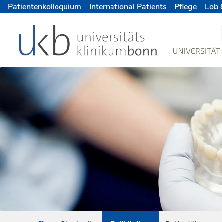
Patientenkolloquium
International Patients
Pflege
Lob 