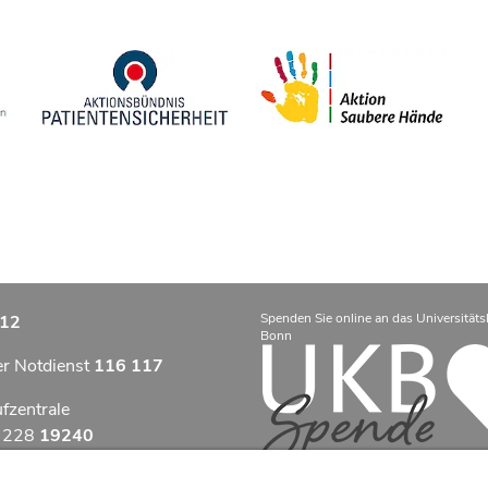
Spenden Sie online an das Universitäts
12
Bonn
er Notdienst
116 117
ufzentrale
9 228
19240
zentrum Bonn