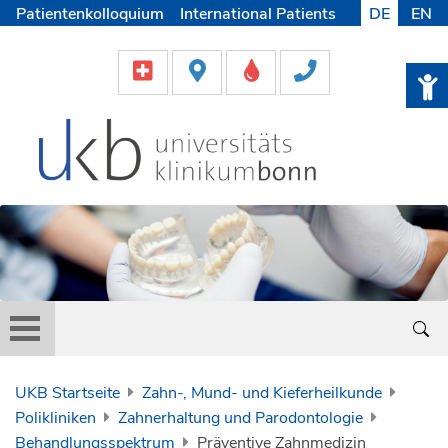
Patientenkolloquium
International Patients
DE
EN
Pflege
Lob & Beschwerde
Karriere
Helfen & Spenden
Medien
UKB Startseite
Zahn-, Mund- und Kieferheilkunde
Polikliniken
Zahnerhaltung und Parodontologie
Behandlungsspektrum
Präventive Zahnmedizin