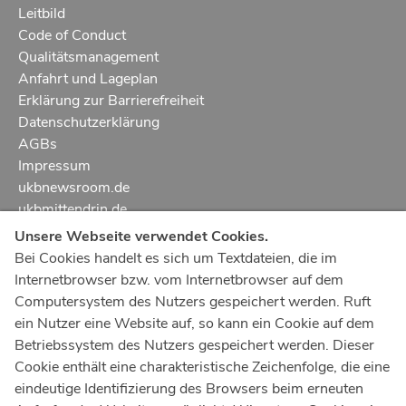
Leitbild
Code of Conduct
Qualitätsmanagement
Anfahrt und Lageplan
Erklärung zur Barrierefreiheit
Datenschutzerklärung
AGBs
Impressum
ukbnewsroom.de
ukbmittendrin.de
Unsere Webseite verwendet Cookies.
Notruf
112
Bei Cookies handelt es sich um Textdateien, die im
Internetbrowser bzw. vom Internetbrowser auf dem
Ärztlicher Notdienst
116 117
Computersystem des Nutzers gespeichert werden. Ruft
Giftnotrufzentrale
ein Nutzer eine Website auf, so kann ein Cookie auf dem
Tel: +49 228
19240
Betriebssystem des Nutzers gespeichert werden. Dieser
Cookie enthält eine charakteristische Zeichenfolge, die eine
Notfallzentrum Bonn
eindeutige Identifizierung des Browsers beim erneuten