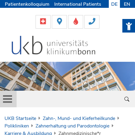
Patientenkolloquium
International Patients
DE
EN
Pflege
Lob & Beschwerde
Karriere
Helfen & Spenden
Medien
UKB Startseite
Zahn-, Mund- und Kieferheilkunde
Polikliniken
Zahnerhaltung und Parodontologie
Karriere & Ausbildung
Zahnmedizinische*r