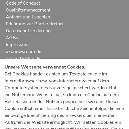
Code of Conduct
Qualitätsmanagement
Anfahrt und Lageplan
Erklärung zur Barrierefreiheit
Datenschutzerklärung
AGBs
Impressum
ukbnewsroom.de
ukbmittendrin.de
Unsere Webseite verwendet Cookies.
Notruf
112
Bei Cookies handelt es sich um Textdateien, die im
Internetbrowser bzw. vom Internetbrowser auf dem
Ärztlicher Notdienst
116 117
Computersystem des Nutzers gespeichert werden. Ruft
Giftnotrufzentrale
ein Nutzer eine Website auf, so kann ein Cookie auf dem
Tel: +49 228
19240
Betriebssystem des Nutzers gespeichert werden. Dieser
Cookie enthält eine charakteristische Zeichenfolge, die eine
Notfallzentrum Bonn
eindeutige Identifizierung des Browsers beim erneuten
Aufrufen der Website ermöglicht. Wir setzen Cookies ein,
Kindernotfallzentrum Bonn