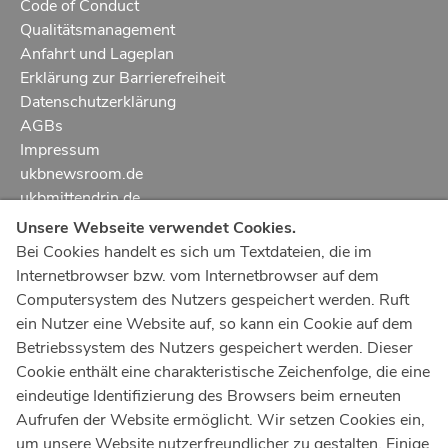
Code of Conduct
Qualitätsmanagement
Anfahrt und Lageplan
Erklärung zur Barrierefreiheit
Datenschutzerklärung
AGBs
Impressum
ukbnewsroom.de
ukbmittendrin.de
Unsere Webseite verwendet Cookies.
Notruf
112
Bei Cookies handelt es sich um Textdateien, die im
Internetbrowser bzw. vom Internetbrowser auf dem
Ärztlicher Notdienst
116 117
Computersystem des Nutzers gespeichert werden. Ruft
Giftnotrufzentrale
ein Nutzer eine Website auf, so kann ein Cookie auf dem
Tel: +49 228
19240
Betriebssystem des Nutzers gespeichert werden. Dieser
Cookie enthält eine charakteristische Zeichenfolge, die eine
Notfallzentrum Bonn
eindeutige Identifizierung des Browsers beim erneuten
Aufrufen der Website ermöglicht. Wir setzen Cookies ein,
Kindernotfallzentrum Bonn
um unsere Website nutzerfreundlicher zu gestalten. Einige