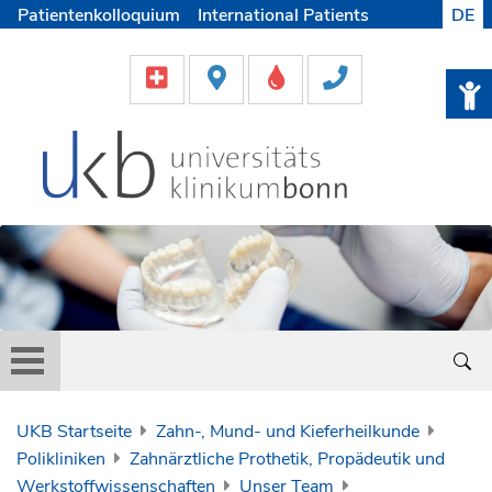
Patientenkolloquium
International Patients
DE
Pflege
Lob & Beschwerde
Karriere
Helfen & Spenden
Medien
UKB Startseite
Zahn-, Mund- und Kieferheilkunde
Polikliniken
Zahnärztliche Prothetik, Propädeutik und
Werkstoffwissenschaften
Unser Team